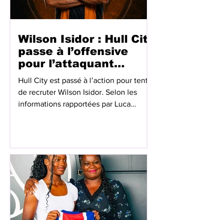
Wilson Isidor : Hull City
passe à l’offensive
pour l’attaquant
haïtien
Hull City est passé à l’action pour tenter
de recruter Wilson Isidor. Selon les
informations rapportées par Luca
Bendoni, le club anglais aurait formulé
une offre avoisinant les 10 millions de
livres sterling, assortis de bonus, à
Sunderland pour s’attacher les services
de l’attaquant haïtien. Sunderland ne
devrait toutefois pas accepter cette
proposition dans l’immédiat. Les
discussions entre les deux clubs
devraient néanmoins se poursuivre