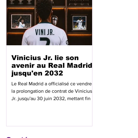
une pièce maîtresse de son projet pour
2026-2027. Auteur de six buts lors du
dernier exercice, le deuxième meilleur
buteur du club est jug
Vinicius Jr. lie son
avenir au Real Madrid
jusqu'en 2032
Le Real Madrid a officialisé ce vendredi
la prolongation de contrat de Vinicius
Jr. jusqu'au 30 juin 2032, mettant fin à
plus d'un an de négociations intenses.
Arrivé en 2018 à 18 ans, l'ailier brésilien
est désormais l'un des cadres du
vestiaire merengue. En huit saisons
sous la tunique blanche, le numéro 7 a