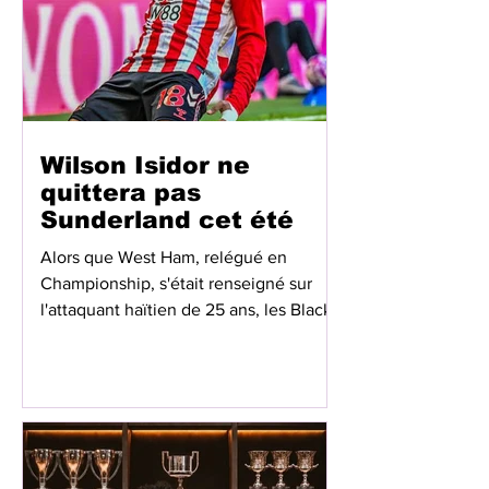
affirmant sa volonté de contribuer aux
futurs succès des Rouge et Bleu. Interr
Wilson Isidor ne
quittera pas
Sunderland cet été
Alors que West Ham, relégué en
Championship, s'était renseigné sur
l'attaquant haïtien de 25 ans, les Black
Cats ont fermé la porte. Selon la presse
anglaise, le club londonien envisageait
un prêt avec option d'achat. Mais
Sunderland, qui a terminé septième en
Premier League et se qualifie pour la
Ligue Europa, considère Isidor comme