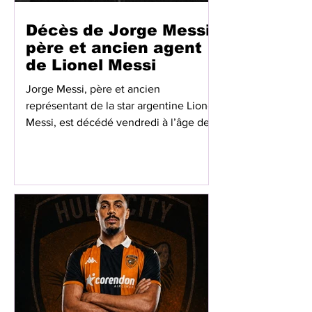
Décès de Jorge Messi,
père et ancien agent
de Lionel Messi
Jorge Messi, père et ancien
représentant de la star argentine Lionel
Messi, est décédé vendredi à l’âge de
68 ans dans une clinique de Rosario, en
Argentine, après une longue maladie.
Figure incontournable de la carrière de
son fils, Jorge Messi a joué un rôle
majeur dans son parcours
professionnel, depuis ses premiers pas
jusqu’à son ascension au sommet du
football mondial. Pendant plusieurs
années, il a notamment participé à la
gestion de ses intérêts, à ses
négociation