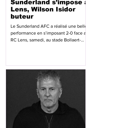
Sunderland s’impose à
Lens, Wilson Isidor
buteur
Le Sunderland AFC a réalisé une belle
performance en s’imposant 2-0 face au
RC Lens, samedi, au stade Bollaert-
Delelis, à l’occasion d’un match amical
de préparation. Les Black Cats ont fait
la différence en seconde période grâce
à une équipe plus efficace dans les
moments décisifs. Après une première
période sans but, Sunderland a ouvert
le score à la 67e minute par
l’intermédiaire de Trai Hume. Les
Anglais ont ensuite résisté aux
tentatives lensoises avant de porter l