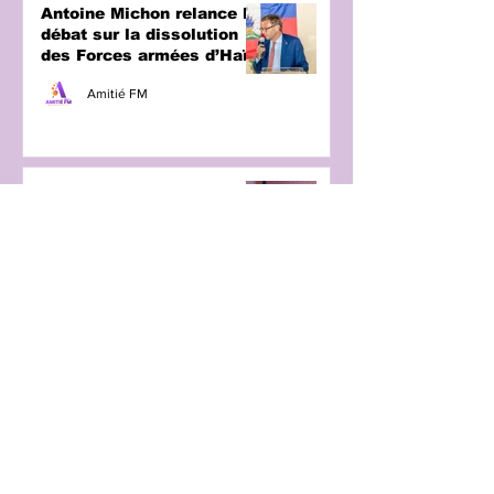
Antoine Michon relance le
débat sur la dissolution
des Forces armées d’Haïti
Amitié FM
17 groupements politiques
enregistrés en vue des
prochaines élections en
Haïti
Amitié FM
Le prochain patron de
l’ONU serait une femme
originaire d’Amérique
latine
Amitié FM