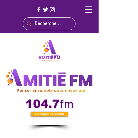
fm
104.7
Ecouter la radio