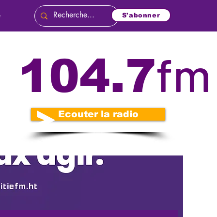
e
S'abonner
fm
104.7
Ecouter la radio