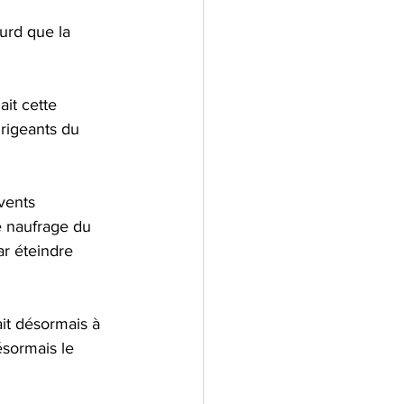
urd que la 
it cette 
irigeants du 
vents 
le naufrage du 
ar éteindre 
it désormais à 
ésormais le 