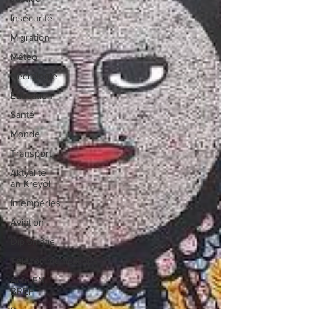
Insécurité
Migration
Météo
Nécrologie
Éducation
Santé
Monde
Transport
Aktyalite
an Kreyòl
Intempéries
Aviation
Diplomatie
Télécommunications
Actu EN
BREF