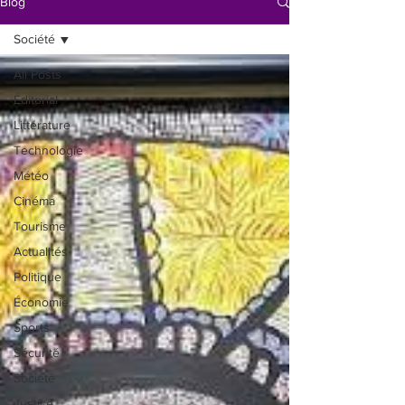
Blog
Société
All Posts
Éditorial
Littérature
Technologie
Météo
Cinéma
Tourisme
Actualités
Politique
Économie
Sports
Sécurité
Société
Justice