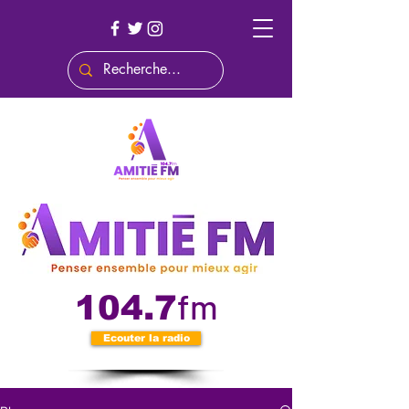
fm
104.7
Ecouter la radio