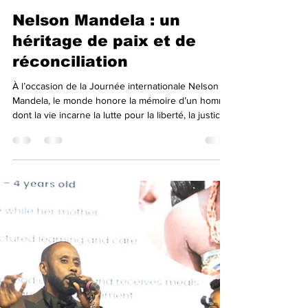
Amitié FM
18 juil.
1 min de lecture
Nelson Mandela : un
héritage de paix et de
réconciliation
À l’occasion de la Journée internationale Nelson
Mandela, le monde honore la mémoire d’un homme
dont la vie incarne la lutte pour la liberté, la justice
et l’égalité. De prisonnier à Président de l’Afrique
du Sud, son parcours reste un symbole de
résilience et de dignité face à la haine et à la peur.