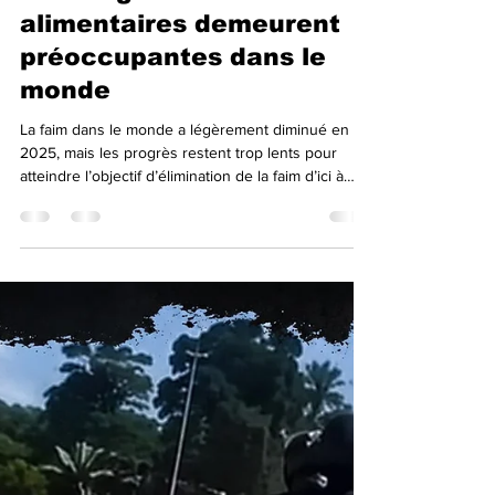
Amitié FM
30 juil.
3 min de lecture
Les inégalités
alimentaires demeurent
préoccupantes dans le
monde
La faim dans le monde a légèrement diminué en
2025, mais les progrès restent trop lents pour
atteindre l’objectif d’élimination de la faim d’ici à
2030. C’est le principal constat du rapport « L’État
de la sécurité alimentaire et de la nutrition dans le
monde 2026 », publié conjointement par plusieurs
agences des Nations unies. Le document met en
évidence une amélioration des indicateurs
mondiaux, tout en soulignant de profondes
disparités régionales et la persistance de