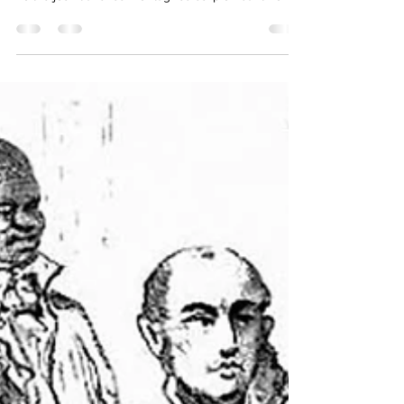
duvaliériste, une communauté artistique singulière
voit le jour dans les montagnes surplombant Port-
au-Prince. Fondé par Jean-Claude Garoute, dit
"Tiga", et Maud Robart, l'atelier collectif de Saint-
Soleil invite les paysans à une expression artistique
spontanée et brute, affranchie de tout code
académique. Puissant symbole de liberté intérieure,
le mouvement puise ses racines dans le vaudou et
les paysages ruraux de l'île. En 1