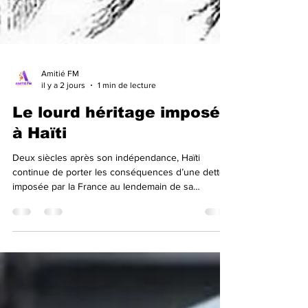
Amitié FM
il y a 2 jours
1 min de lecture
Le lourd héritage imposé
à Haïti
Deux siècles après son indépendance, Haïti
continue de porter les conséquences d’une dette
imposée par la France au lendemain de sa
libération. En 1825, sous la pression d’une flotte de
guerre, le roi Charles X exige d’Haïti une indemnité
de 150 millions de francs-or destinée à
dédommager les anciens colons. Pour honorer