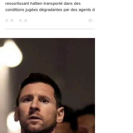
principes de rapatriement
en RD : Lauture Jacques
salue les démarches
diplomatiques du MAE
À la suite de la diffusion d’une vidéo montrant un
ressortissant haïtien transporté dans des
conditions jugées dégradantes par des agents de
la migration dominicaine, le diplomate Lauture
Jacques a fermement condamné cet acte, qu’il
estime incompatible avec les principes
fondamentaux de respect de la dignité humaine.
Selon lui, si la République dominicaine exerce
pleinement son droit souverain de définir et
d’appliquer sa politique migratoire, l’exécution des
mesures de rap