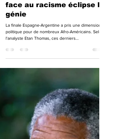
Amitié FM
22 juil.
1 min de lecture
Messi : quand le silence
face au racisme éclipse le
génie
La finale Espagne-Argentine a pris une dimension
politique pour de nombreux Afro-Américains. Selon
l'analyste Etan Thomas, ces derniers
n'encourageaient pas l'Espagne pour son histoire
coloniale, mais pour s'opposer au racisme et au
silence associés à l'Argentine. Thomas énumère
les incidents : insultes raciales des supporters,
chants racistes de l'équipe nationale après la Copa
América, et le soutien controversé du président