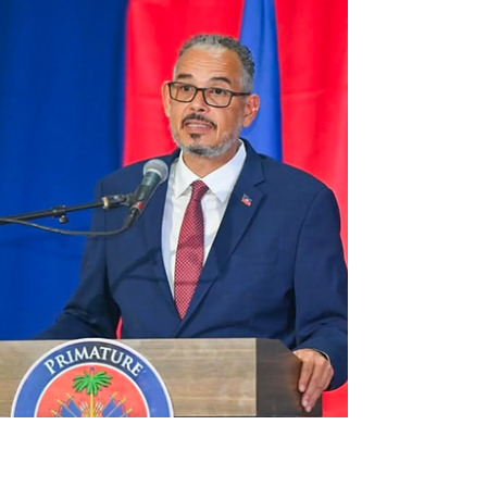
l’honneur
Le samedi 27 juin 2026, à Margate, en Floride,
l’organisation Hope for Children, Inc. a réuni de
nombreux invités lors d’une soirée-bénéfice placée
sous le signe de la solidarité. Dans une salle
élégamment décorée aux couleurs blanc et or, les
participants ont célébré la mission de la fondation
en faveur des enfants les plus vulnérables. Le
moment le plus émouvant de la soirée fut la
diffusion du témoignage d’un bénéficiaire, qui a
raconté le soutien reçu depuis son enfance j