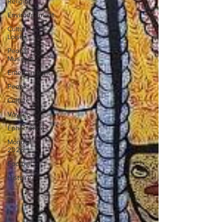
Religion
Environnement
Culture &
Loisirs
People /
Musique
Entertainment
People
Culture
Voyage
Éphéméride
Mondial
2026
Football
Histoire