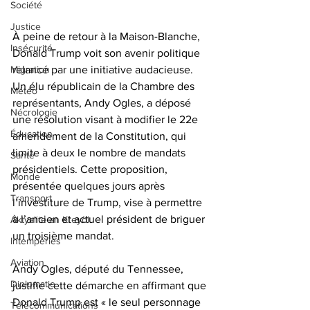
Société
Justice
À peine de retour à la Maison-Blanche, 
Insécurité
Donald Trump voit son avenir politique 
Migration
relancé par une initiative audacieuse. 
Un élu républicain de la Chambre des 
Météo
représentants, Andy Ogles, a déposé 
Nécrologie
une résolution visant à modifier le 22e 
Éducation
amendement de la Constitution, qui 
limite à deux le nombre de mandats 
Santé
présidentiels. Cette proposition, 
Monde
présentée quelques jours après 
Transport
l’investiture de Trump, vise à permettre 
à l’ancien et actuel président de briguer 
Aktyalite an Kreyòl
un troisième mandat.  
Intempéries
Aviation
Andy Ogles, député du Tennessee, 
Diplomatie
justifie cette démarche en affirmant que 
Donald Trump est « le seul personnage 
Télécommunications