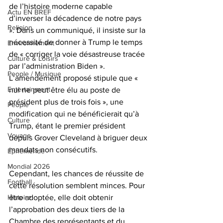
de l’histoire moderne capable 
Actu EN BREF
d’inverser la décadence de notre pays 
Religion
». Dans un communiqué, il insiste sur la 
nécessité de donner à Trump le temps 
Environnement
de « corriger la voie désastreuse tracée 
Culture & Loisirs
par l’administration Biden ». 
People / Musique
L’amendement proposé stipule que « 
Entertainment
nul ne peut être élu au poste de 
président plus de trois fois », une 
People
modification qui ne bénéficierait qu’à 
Culture
Trump, étant le premier président 
Voyage
depuis Grover Cleveland à briguer deux 
mandats non consécutifs.  
Éphéméride
Mondial 2026
Cependant, les chances de réussite de 
Football
cette résolution semblent minces. Pour 
Histoire
être adoptée, elle doit obtenir 
l’approbation des deux tiers de la 
Chambre des représentants et du 