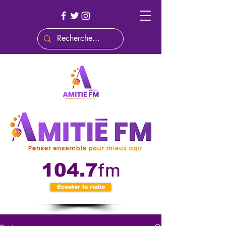
fm
104.7
Ecouter la radio