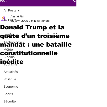
Post
All Posts
Amitié FM
All Posts
25 janv. 2025
2 min de lecture
Donald Trump et la
Éditorial
quête d’un troisième
Littérature
Technologie
mandat : une bataille
Météo
constitutionnelle
Cinéma
inédite
Tourisme
Actualités
Politique
Économie
Sports
Sécurité