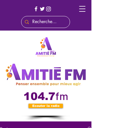
fm
104.7
Ecouter la radio