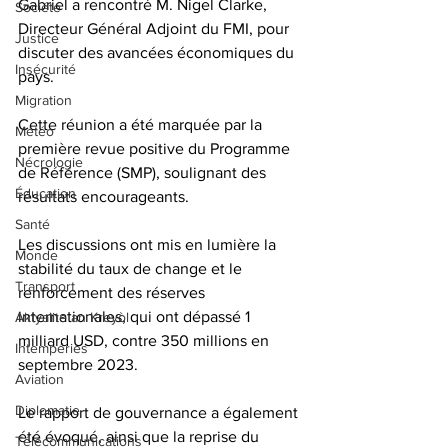
Gabriel a rencontré M. Nigel Clarke, 
Société
Directeur Général Adjoint du FMI, pour 
Justice
discuter des avancées économiques du 
Insécurité
pays. 
Migration
Cette réunion a été marquée par la 
Météo
première revue positive du Programme 
Nécrologie
de Référence (SMP), soulignant des 
Éducation
résultats encourageants.
Santé
Les discussions ont mis en lumière la 
Monde
stabilité du taux de change et le 
Transport
renforcement des réserves 
internationales, qui ont dépassé 1 
Aktyalite an Kreyòl
milliard USD, contre 350 millions en 
Intempéries
septembre 2023. 
Aviation
Diplomatie
Le rapport de gouvernance a également 
été évoqué, ainsi que la reprise du 
Télécommunications