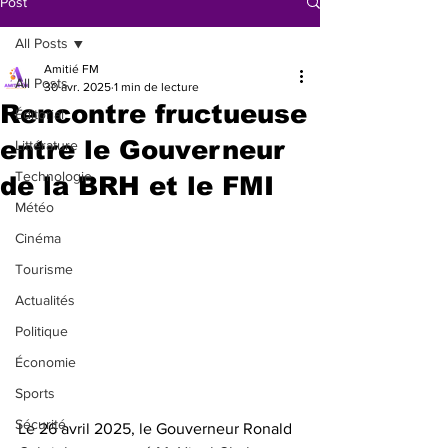
Post
All Posts
Amitié FM
All Posts
30 avr. 2025
1 min de lecture
Rencontre fructueuse
Éditorial
entre le Gouverneur
Littérature
Technologie
de la BRH et le FMI
Météo
Cinéma
Tourisme
Actualités
Politique
Économie
Sports
Sécurité
Le 26 avril 2025, le Gouverneur Ronald 