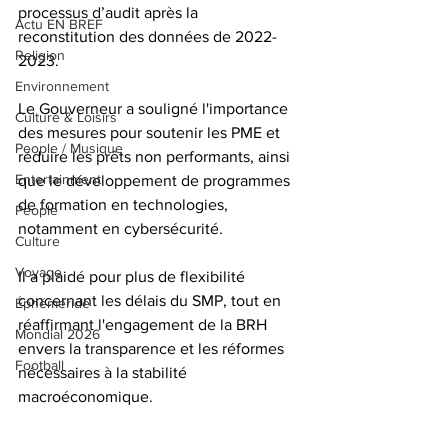
processus d’audit après la 
Actu EN BREF
reconstitution des données de 2022-
Religion
2023.
Environnement
Le Gouverneur a souligné l'importance 
Culture & Loisirs
des mesures pour soutenir les PME et 
People / Musique
réduire les prêts non performants, ainsi 
Entertainment
que le développement de programmes 
de formation en technologies, 
People
notamment en cybersécurité. 
Culture
Voyage
Il a plaidé pour plus de flexibilité 
concernant les délais du SMP, tout en 
Éphéméride
réaffirmant l'engagement de la BRH 
Mondial 2026
envers la transparence et les réformes 
Football
nécessaires à la stabilité 
macroéconomique.