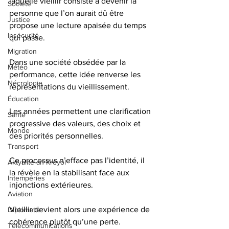
laquelle vieillir consiste à devenir la 
Société
personne que l’on aurait dû être 
Justice
propose une lecture apaisée du temps 
Insécurité
qui passe. 
Migration
Dans une société obsédée par la 
Météo
performance, cette idée renverse les 
Nécrologie
représentations du vieillissement. 
Éducation
Les années permettent une clarification 
Santé
progressive des valeurs, des choix et 
Monde
des priorités personnelles. 
Transport
Ce processus n’efface pas l’identité, il 
Aktyalite an Kreyòl
la révèle en la stabilisant face aux 
Intempéries
injonctions extérieures. 
Aviation
Vieillir devient alors une expérience de 
Diplomatie
cohérence plutôt qu’une perte. 
Télécommunications