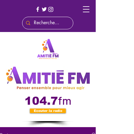
fm
104.7
Ecouter la radio