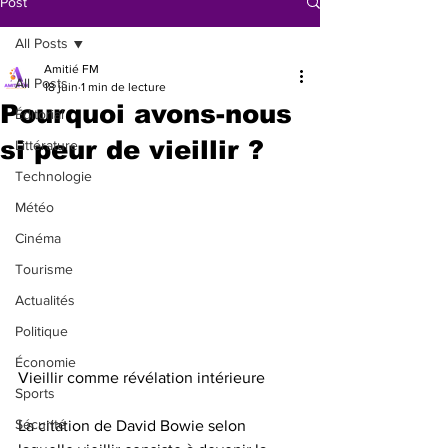
Post
All Posts
Amitié FM
All Posts
18 juin
1 min de lecture
Pourquoi avons-nous
Éditorial
si peur de vieillir ?
Littérature
Technologie
Météo
Cinéma
Tourisme
Actualités
Politique
Économie
Vieillir comme révélation intérieure
Sports
Sécurité
La citation de David Bowie selon 