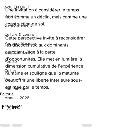
Actu EN BREF
Une invitation à considérer le temps 
Religion
non comme un déclin, mais comme une 
construction de soi. 
Environnement
Culture & Loisirs
Cette perspective invite à reconsidérer 
People / Musique
les discours sociaux dominants 
associant l’âge à la perte 
Entertainment
d’opportunités. Elle met en lumière la 
People
dimension cumulative de l’expérience 
Culture
humaine et souligne que la maturité 
Voyage
peut offrir une liberté intérieure sous-
estimée par le temps.
Éphéméride
Éditorial
Mondial 2026
Football