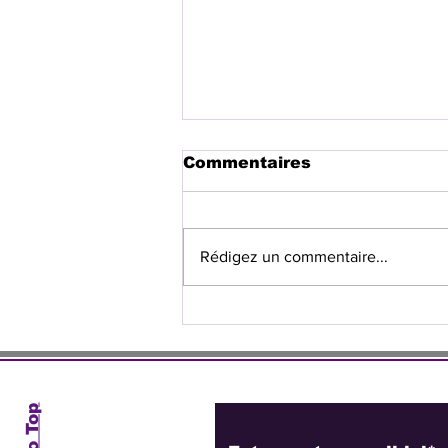
Commentaires
Rédigez un commentaire...
MSF suspend à nouveau
ses activités à l’hôpital
Chancerelles
Abonnez-vous à no