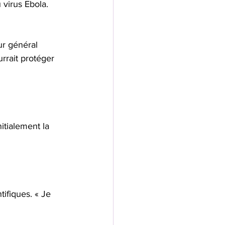
virus Ebola. 
ur général 
rrait protéger 
 
itialement la 
fiques. « Je 