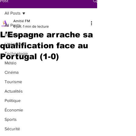
Post
All Posts
Amitié FM
All Posts
6 juil.
1 min de lecture
L'Espagne arrache sa
Éditorial
qualification face au
Littérature
Technologie
Portugal (1-0)
Météo
Cinéma
Tourisme
Actualités
Politique
Économie
Sports
Sécurité