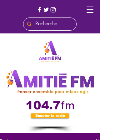
fm
104.7
Ecouter la radio