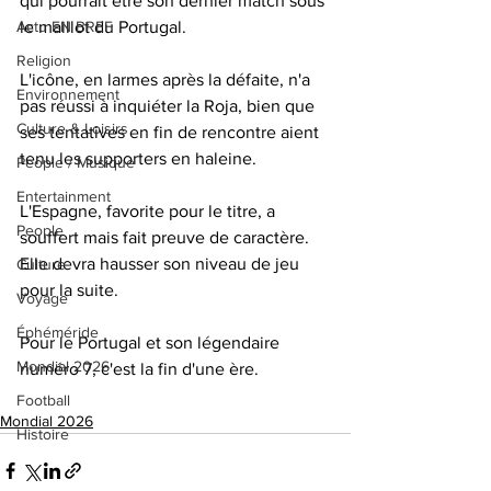
qui pourrait être son dernier match sous 
Actu EN BREF
le maillot du Portugal.
Religion
L'icône, en larmes après la défaite, n'a 
Environnement
pas réussi à inquiéter la Roja, bien que 
Culture & Loisirs
ses tentatives en fin de rencontre aient 
tenu les supporters en haleine.
People / Musique
Entertainment
L'Espagne, favorite pour le titre, a 
People
souffert mais fait preuve de caractère. 
Elle devra hausser son niveau de jeu 
Culture
pour la suite.
Voyage
Éphéméride
Pour le Portugal et son légendaire 
Mondial 2026
numéro 7, c'est la fin d'une ère.
Football
Mondial 2026
Histoire