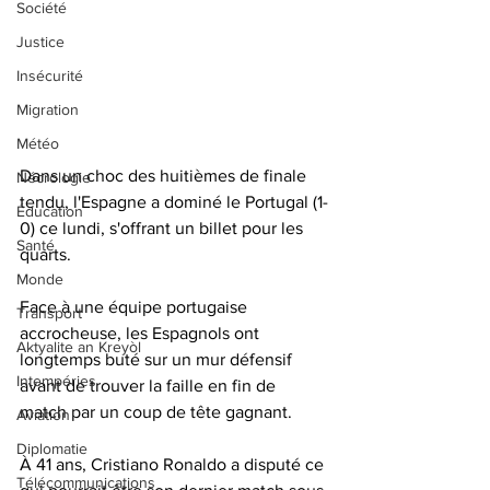
Société
Justice
Insécurité
Migration
Météo
Dans un choc des huitièmes de finale 
Nécrologie
tendu, l'Espagne a dominé le Portugal (1-
Éducation
0) ce lundi, s'offrant un billet pour les 
Santé
quarts.
Monde
Face à une équipe portugaise 
Transport
accrocheuse, les Espagnols ont 
Aktyalite an Kreyòl
longtemps buté sur un mur défensif 
Intempéries
avant de trouver la faille en fin de 
match par un coup de tête gagnant.
Aviation
Diplomatie
À 41 ans, Cristiano Ronaldo a disputé ce 
Télécommunications