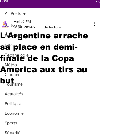
Post
All Posts
Amitié FM
All Posts
5 juil. 2024
2 min de lecture
L'Argentine arrache
Éditorial
sa place en demi-
Littérature
Technologie
finale de la Copa
Météo
America aux tirs au
Cinéma
but
Tourisme
Actualités
Politique
Économie
Sports
Sécurité