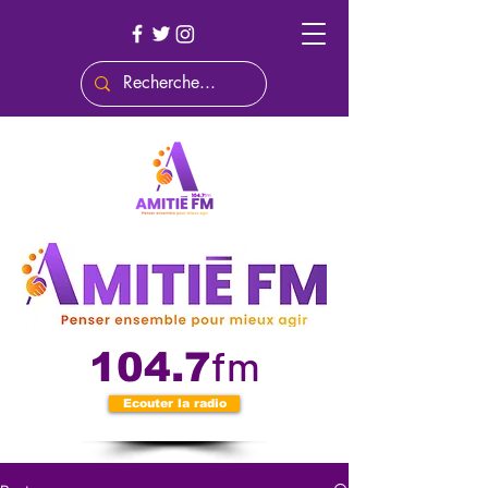
fm
104.7
Ecouter la radio