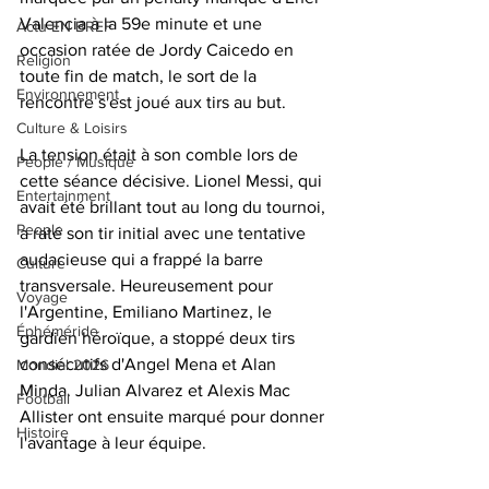
Valencia à la 59e minute et une 
Actu EN BREF
occasion ratée de Jordy Caicedo en 
Religion
toute fin de match, le sort de la 
Environnement
rencontre s'est joué aux tirs au but.
Culture & Loisirs
La tension était à son comble lors de 
People / Musique
cette séance décisive. Lionel Messi, qui 
Entertainment
avait été brillant tout au long du tournoi, 
People
a raté son tir initial avec une tentative 
audacieuse qui a frappé la barre 
Culture
transversale. Heureusement pour 
Voyage
l'Argentine, Emiliano Martinez, le 
Éphéméride
gardien héroïque, a stoppé deux tirs 
consécutifs d'Angel Mena et Alan 
Mondial 2026
Minda. Julian Alvarez et Alexis Mac 
Football
Allister ont ensuite marqué pour donner 
Histoire
l'avantage à leur équipe.