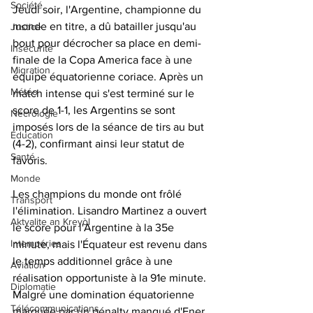
Société
Jeudi soir, l'Argentine, championne du 
monde en titre, a dû batailler jusqu'au 
Justice
bout pour décrocher sa place en demi-
Insécurité
finale de la Copa America face à une 
Migration
équipe équatorienne coriace. Après un 
Météo
match intense qui s'est terminé sur le 
score de 1-1, les Argentins se sont 
Nécrologie
imposés lors de la séance de tirs au but 
Éducation
(4-2), confirmant ainsi leur statut de 
Santé
favoris.
Monde
Les champions du monde ont frôlé 
Transport
l'élimination. Lisandro Martinez a ouvert 
Aktyalite an Kreyòl
le score pour l'Argentine à la 35e 
Intempéries
minute, mais l'Équateur est revenu dans 
le temps additionnel grâce à une 
Aviation
réalisation opportuniste à la 91e minute. 
Diplomatie
Malgré une domination équatorienne 
Télécommunications
marquée par un pénalty manqué d'Ener 