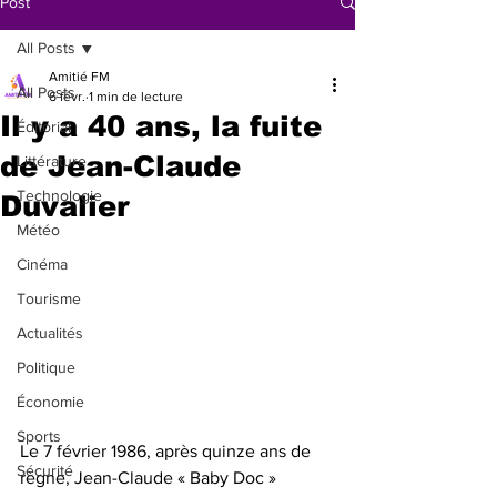
Post
All Posts
Amitié FM
All Posts
6 févr.
1 min de lecture
Il y a 40 ans, la fuite
Éditorial
de Jean-Claude
Littérature
Technologie
Duvalier
Météo
Cinéma
Tourisme
Actualités
Politique
Économie
Sports
Le 7 février 1986, après quinze ans de 
Sécurité
règne, Jean-Claude « Baby Doc » 