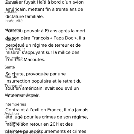
Duvalier fuyait Haïti à bord d’un avion 
Société
américain, mettant fin à trente ans de 
Justice
dictature familiale. 
Insécurité
Migration
Porté au pouvoir à 19 ans après la mort 
de son père François « Papa Doc », il a 
Météo
perpétué un régime de terreur et de 
Nécrologie
misère, s’appuyant sur la milice des 
Éducation
Tontons Macoutes.
Santé
Sa chute, provoquée par une 
Monde
insurrection populaire et le retrait du 
Transport
soutien américain, avait soulevé un 
Aktyalite an Kreyòl
immense espoir. 
Intempéries
Contraint à l’exil en France, il n’a jamais 
Aviation
été jugé pour les crimes de son régime, 
Diplomatie
malgré son retour en 2011 et des 
plaintes pour détournements et crimes 
Télécommunications