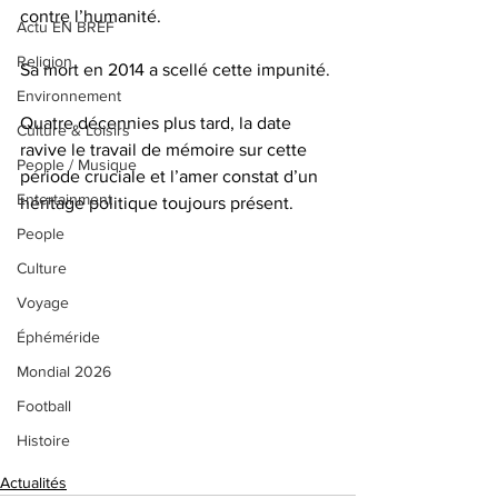
contre l’humanité. 
Actu EN BREF
Religion
Sa mort en 2014 a scellé cette impunité.
Environnement
Quatre décennies plus tard, la date 
Culture & Loisirs
ravive le travail de mémoire sur cette 
People / Musique
période cruciale et l’amer constat d’un 
Entertainment
héritage politique toujours présent.
People
Culture
Voyage
Éphéméride
Mondial 2026
Football
Histoire
Actualités