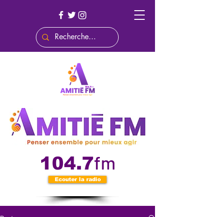
fm
104.7
Ecouter la radio