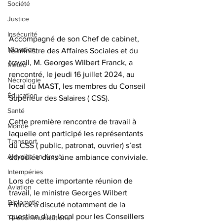
Société
Justice
Insécurité
Accompagné de son Chef de cabinet, 
Migration
le ministre des Affaires Sociales et du 
travail, M. Georges Wilbert Franck, a 
Météo
rencontré, le jeudi 16 juillet 2024, au 
Nécrologie
local du MAST, les membres du Conseil 
Éducation
Supérieur des Salaires ( CSS).
Santé
Cette première rencontre de travail à 
Monde
laquelle ont participé les représentants 
Transport
du CSS ( public, patronat, ouvrier) s’est 
Aktyalite an Kreyòl
déroulée dans une ambiance conviviale.
Intempéries
Lors de cette importante réunion de 
Aviation
travail, le ministre Georges Wilbert 
Diplomatie
Franck a discuté notamment de la 
question d'un local pour les Conseillers 
Télécommunications