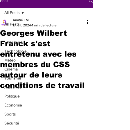
Post
All Posts
Amitié FM
All Posts
17 juil. 2024
1 min de lecture
Georges Wilbert
Éditorial
Franck s'est
Littérature
Technologie
entretenu avec les
Météo
membres du CSS
Cinéma
autour de leurs
Tourisme
conditions de travail
Actualités
Politique
Économie
Sports
Sécurité