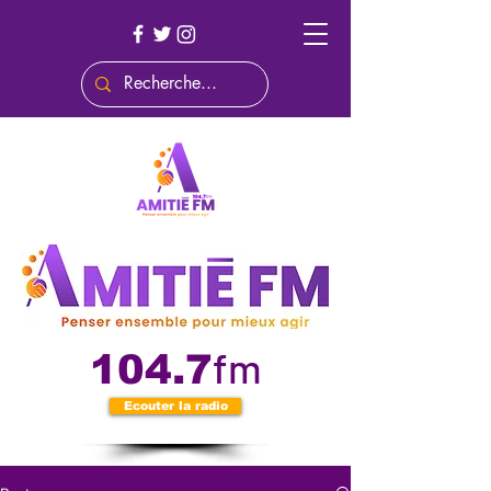
fm
104.7
Ecouter la radio