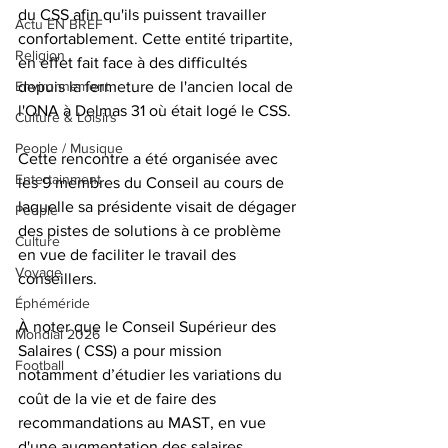
du CSS afin qu'ils puissent travailler 
Actu EN BREF
confortablement. Cette entité tripartite, 
Religion
en effet fait face à des difficultés  
Environnement
depuis la fermeture de l'ancien local de 
l'ONA à Delmas 31 où était logé le CSS.
Culture & Loisirs
People / Musique
Cette rencontre a été organisée avec 
Entertainment
les 9 membres du Conseil au cours de 
laquelle sa présidente visait de dégager 
People
des pistes de solutions à ce problème 
Culture
en vue de faciliter le travail des 
Voyage
conseillers.
Éphéméride
À noter que le Conseil Supérieur des 
Mondial 2026
Salaires ( CSS) a pour mission 
Football
notamment d’étudier les variations du 
coût de la vie et de faire des 
recommandations au MAST, en vue 
d'une augmentation des salaires 