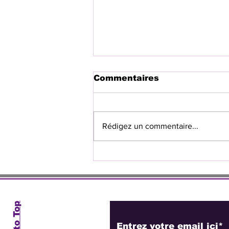
Commentaires
Rédigez un commentaire...
Nord-Est : 7 575
électeurs inscrits, mais
Ouanaminthe à la traîne
Abonnez-vous à no
Back to Top