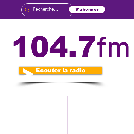
e
S'abonner
fm
104.7
és
Politique
o
Nécrologie
e
Ecouter la radio
n
Diplomatie