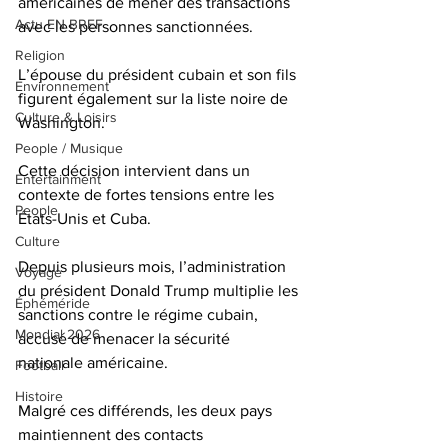
américaines de mener des transactions 
Actu EN BREF
avec les personnes sanctionnées. 
Religion
L’épouse du président cubain et son fils 
Environnement
figurent également sur la liste noire de 
Culture & Loisirs
Washington.  
People / Musique
Cette décision intervient dans un 
Entertainment
contexte de fortes tensions entre les 
People
États-Unis et Cuba. 
Culture
Depuis plusieurs mois, l’administration 
Voyage
du président Donald Trump multiplie les 
Éphéméride
sanctions contre le régime cubain, 
Mondial 2026
accusé de menacer la sécurité 
nationale américaine. 
Football
Histoire
Malgré ces différends, les deux pays 
maintiennent des contacts 