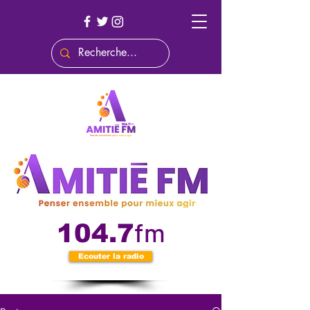
fm
104.7
Ecouter la radio