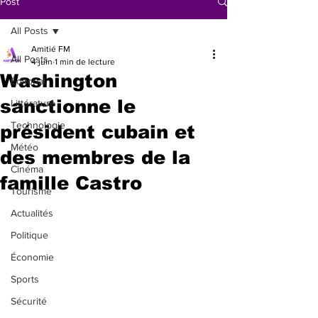
Post
All Posts
Amitié FM
All Posts
4 juin
1 min de lecture
Washington
Éditorial
sanctionne le
Littérature
Technologie
président cubain et
Météo
des membres de la
Cinéma
famille Castro
Tourisme
Actualités
Politique
Économie
Sports
Sécurité