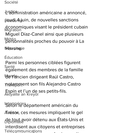
Société
Justice
L’administration américaine a annoncé, 
jeudi 4 juin, de nouvelles sanctions 
Insécurité
économiques visant le président cubain 
Migration
Miguel Díaz-Canel ainsi que plusieurs 
Météo
personnalités proches du pouvoir à La 
Nécrologie
Havane. 
Éducation
Parmi les personnes ciblées figurent 
Santé
également des membres de la famille 
Monde
de l’ancien dirigeant Raúl Castro, 
notamment son fils Alejandro Castro 
Transport
Espín et l’un de ses petits-fils.  
Aktyalite an Kreyòl
Intempéries
Selon le département américain du 
Trésor, ces mesures impliquent le gel 
Aviation
de tout avoir détenu aux États-Unis et 
Diplomatie
interdisent aux citoyens et entreprises 
Télécommunications