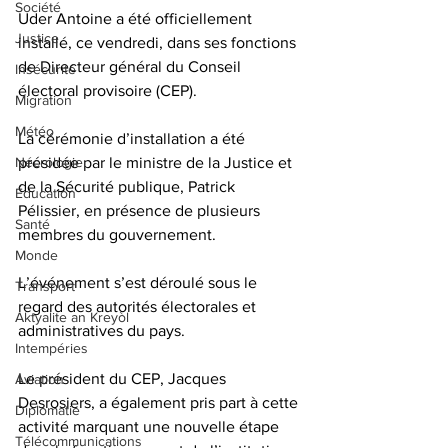
Société
Uder Antoine a été officiellement 
Justice
installé, ce vendredi, dans ses fonctions 
de Directeur général du Conseil 
Insécurité
électoral provisoire (CEP). 
Migration
Météo
La cérémonie d’installation a été 
Nécrologie
présidée par le ministre de la Justice et 
de la Sécurité publique, Patrick 
Éducation
Pélissier, en présence de plusieurs 
Santé
membres du gouvernement.
Monde
L’événement s’est déroulé sous le 
Transport
regard des autorités électorales et 
Aktyalite an Kreyòl
administratives du pays. 
Intempéries
Le président du CEP, Jacques 
Aviation
Desrosiers, a également pris part à cette 
Diplomatie
activité marquant une nouvelle étape 
Télécommunications