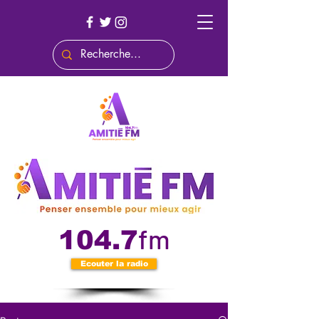
fm
104.7
Ecouter la radio