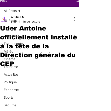
Post
All Posts
Amitié FM
All Posts
5 juin
1 min de lecture
Uder Antoine
Éditorial
officiellement installé
Littérature
Technologie
à la tête de la
Météo
Direction générale du
Cinéma
CEP
Tourisme
Actualités
Politique
Économie
Sports
Sécurité