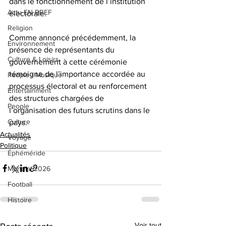
dans le fonctionnement de l’institution 
Actu EN BREF
électorale.
Religion
Comme annoncé précédemment, la 
Environnement
présence de représentants du 
Culture & Loisirs
gouvernement à cette cérémonie 
témoigne de l’importance accordée au 
People / Musique
processus électoral et au renforcement 
Entertainment
des structures chargées de 
People
l’organisation des futurs scrutins dans le 
Culture
pays.
Actualités
Voyage
Politique
Éphéméride
Mondial 2026
Football
Histoire
Voir tout