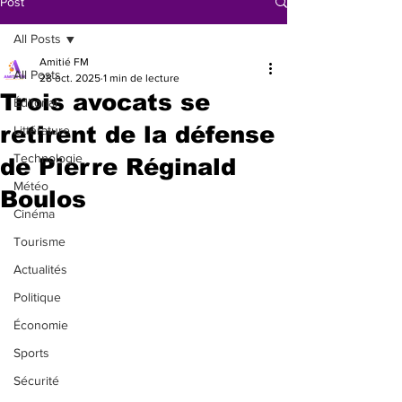
Post
All Posts
Amitié FM
All Posts
28 oct. 2025
1 min de lecture
Trois avocats se
Éditorial
retirent de la défense
Littérature
Technologie
de Pierre Réginald
Météo
Boulos
Cinéma
Tourisme
Actualités
Politique
Économie
Sports
Sécurité