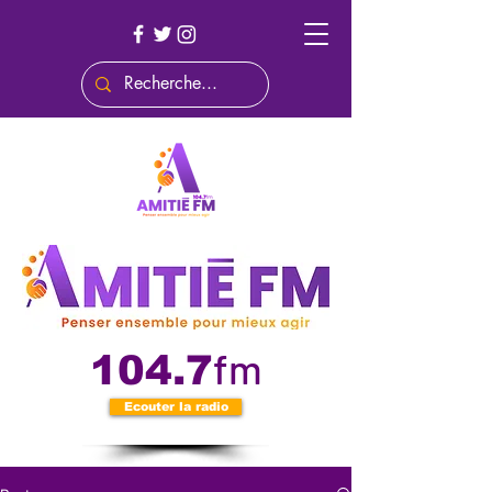
fm
104.7
Ecouter la radio