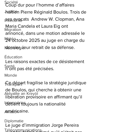
Société
Coup dur pour l’homme d’affaires 
Justice
haïtien Pierre Réginald Boulos. Trois de 
ses avocats  Andrew W. Clopman, Ana 
Insécurité
Maria Candela et Laura Eig ont 
Migration
annoncé, dans une motion adressée le 
Météo
24 octobre 2025 au juge en charge du 
dossier, leur retrait de sa défense. 
Nécrologie
Éducation
Les raisons exactes de ce désistement 
Santé
n’ont pas été précisées. 
Monde
Ce départ fragilise la stratégie juridique 
Transport
de Boulos, qui cherche à obtenir une 
Aktyalite an Kreyòl
libération provisoire en affirmant qu’il 
Intempéries
détient toujours la nationalité 
américaine. 
Aviation
Diplomatie
Le juge d’immigration Jorge Pereira 
Télécommunications