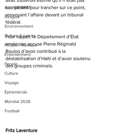
avait toutefois estimé qu’il n’était pas 
Actu EN BREF
compétent pour trancher sur ce point, 
renvoyant l’affaire devant un tribunal 
Religion
fédéral. 
Environnement
Culture & Loisirs
Pour rappel, le Département d’État 
américain accuse Pierre Réginald 
People / Musique
Boulos d’avoir contribué à la 
Entertainment
déstabilisation d’Haïti et d’avoir soutenu 
People
des groupes criminels.
Culture
Voyage
Éphéméride
Mondial 2026
Football
Fritz Laventure 