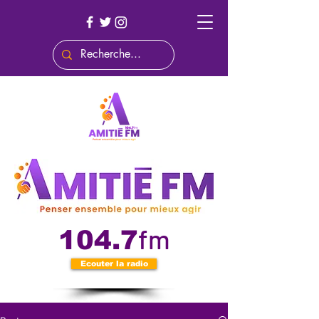
fm
104.7
Ecouter la radio