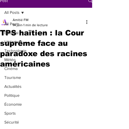
Post
All Posts
Amitié FM
All Posts
14 juin
1 min de lecture
TPS haïtien : la Cour
Éditorial
suprême face au
Littérature
Technologie
paradoxe des racines
Météo
américaines
Cinéma
Tourisme
Actualités
Politique
Économie
Sports
Sécurité