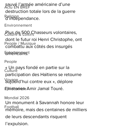
sauvé l’armée américaine d’une 
Actu EN BREF
destruction totale lors de la guerre 
Religion
d’indépendance. 
Environnement
Plus de 500 Chasseurs volontaires, 
Culture & Loisirs
dont le futur roi Henri Christophe, ont 
People / Musique
combattu aux côtés des insurgés 
Entertainment
américains.
People
« Un pays fondé en partie sur la 
Culture
participation des Haïtiens se retourne 
Voyage
aujourd’hui contre eux », déplore 
l’historien Amir Jamal Touré. 
Éphéméride
Mondial 2026
Un monument à Savannah honore leur 
Football
mémoire, mais des centaines de milliers 
de leurs descendants risquent 
l’expulsion. 