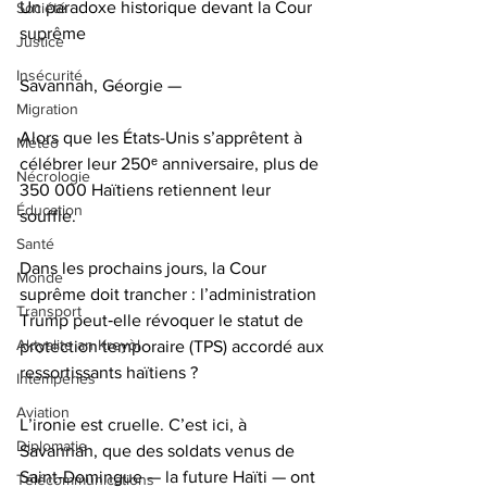
Un paradoxe historique devant la Cour 
Société
suprême
Justice
Insécurité
Savannah, Géorgie — 
Migration
Alors que les États-Unis s’apprêtent à 
Météo
célébrer leur 250ᵉ anniversaire, plus de 
Nécrologie
350 000 Haïtiens retiennent leur 
Éducation
souffle. 
Santé
Dans les prochains jours, la Cour 
Monde
suprême doit trancher : l’administration 
Transport
Trump peut‑elle révoquer le statut de 
Aktyalite an Kreyòl
protection temporaire (TPS) accordé aux 
ressortissants haïtiens ?
Intempéries
Aviation
L’ironie est cruelle. C’est ici, à 
Diplomatie
Savannah, que des soldats venus de 
Saint‑Domingue — la future Haïti — ont 
Télécommunications