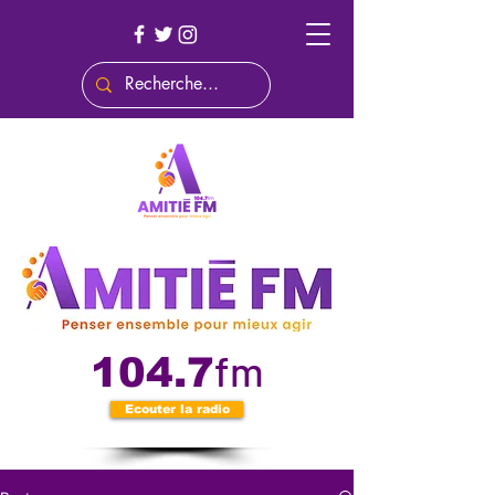
fm
104.7
Ecouter la radio