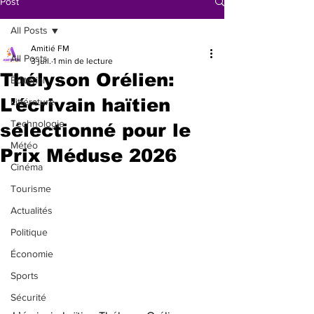
Post
All Posts
Amitié FM
All Posts
3 juil.
1 min de lecture
Thélyson Orélien:
Éditorial
L’écrivain haïtien
Littérature
Technologie
sélectionné pour le
Météo
Prix Méduse 2026
Cinéma
Tourisme
Actualités
Politique
Économie
Sports
Sécurité