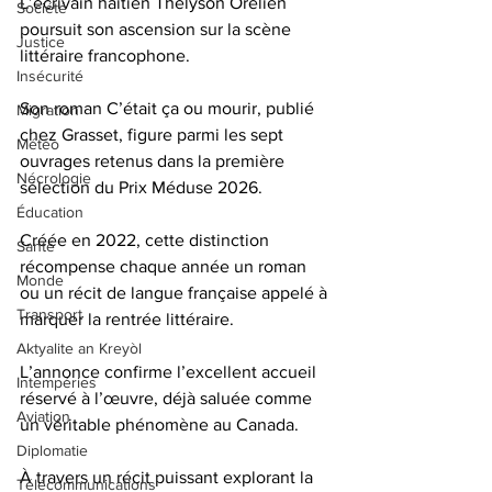
L’écrivain haïtien Thélyson Orélien 
Société
poursuit son ascension sur la scène 
Justice
littéraire francophone.
Insécurité
Son roman C’était ça ou mourir, publié 
Migration
chez Grasset, figure parmi les sept 
Météo
ouvrages retenus dans la première 
Nécrologie
sélection du Prix Méduse 2026.
Éducation
Créée en 2022, cette distinction 
Santé
récompense chaque année un roman 
Monde
ou un récit de langue française appelé à 
Transport
marquer la rentrée littéraire.
Aktyalite an Kreyòl
L’annonce confirme l’excellent accueil 
Intempéries
réservé à l’œuvre, déjà saluée comme 
Aviation
un véritable phénomène au Canada.
Diplomatie
À travers un récit puissant explorant la 
Télécommunications