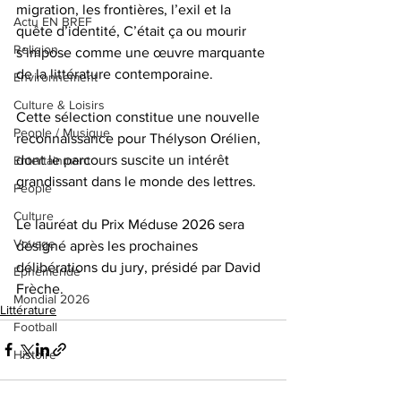
migration, les frontières, l’exil et la 
Actu EN BREF
quête d’identité, C’était ça ou mourir 
Religion
s’impose comme une œuvre marquante 
de la littérature contemporaine.
Environnement
Culture & Loisirs
Cette sélection constitue une nouvelle 
People / Musique
reconnaissance pour Thélyson Orélien, 
dont le parcours suscite un intérêt 
Entertainment
grandissant dans le monde des lettres.
People
Culture
Le lauréat du Prix Méduse 2026 sera 
Voyage
désigné après les prochaines 
délibérations du jury, présidé par David 
Éphéméride
Frèche.
Mondial 2026
Littérature
Football
Histoire