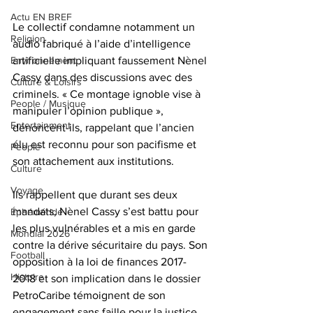
Actu EN BREF
Le collectif condamne notamment un 
Religion
audio fabriqué à l’aide d’intelligence 
artificielle impliquant faussement Nènel 
Environnement
Cassy dans des discussions avec des 
Culture & Loisirs
criminels. « Ce montage ignoble vise à 
People / Musique
manipuler l’opinion publique », 
Entertainment
dénoncent-ils, rappelant que l’ancien 
élu est reconnu pour son pacifisme et 
People
son attachement aux institutions.
Culture
Voyage
Ils rappellent que durant ses deux 
mandats, Nènel Cassy s’est battu pour 
Éphéméride
les plus vulnérables et a mis en garde 
Mondial 2026
contre la dérive sécuritaire du pays. Son 
Football
opposition à la loi de finances 2017-
Histoire
2018 et son implication dans le dossier 
PetroCaribe témoignent de son 
engagement sans faille pour la justice 