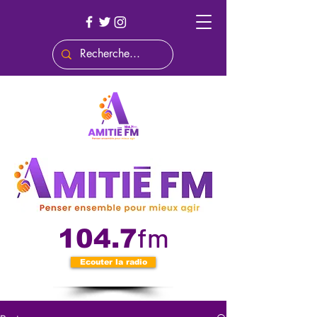
fm
104.7
Ecouter la radio