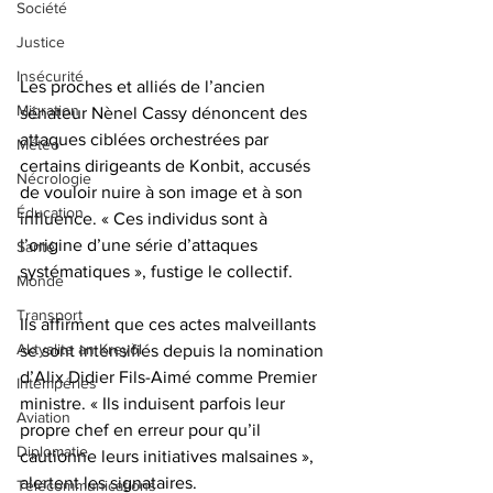
Société
Justice
Insécurité
Les proches et alliés de l’ancien 
Migration
sénateur Nènel Cassy dénoncent des 
attaques ciblées orchestrées par 
Météo
certains dirigeants de Konbit, accusés 
Nécrologie
de vouloir nuire à son image et à son 
Éducation
influence. « Ces individus sont à 
l’origine d’une série d’attaques 
Santé
systématiques », fustige le collectif.
Monde
Transport
Ils affirment que ces actes malveillants 
Aktyalite an Kreyòl
se sont intensifiés depuis la nomination 
d’Alix Didier Fils-Aimé comme Premier 
Intempéries
ministre. « Ils induisent parfois leur 
Aviation
propre chef en erreur pour qu’il 
Diplomatie
cautionne leurs initiatives malsaines », 
alertent les signataires.
Télécommunications