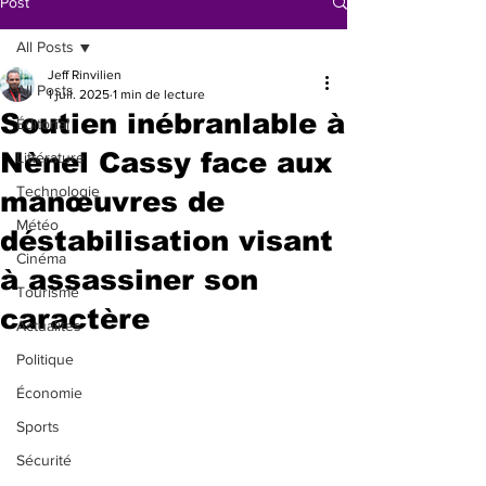
Post
All Posts
Jeff Rinvilien
All Posts
1 juil. 2025
1 min de lecture
Soutien inébranlable à
Éditorial
Nènel Cassy face aux
Littérature
Technologie
manœuvres de
Météo
déstabilisation visant
Cinéma
à assassiner son
Tourisme
caractère
Actualités
Politique
Économie
Sports
Sécurité