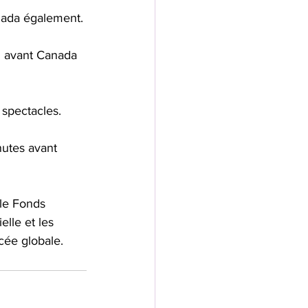
nada également. 
in avant Canada 
 spectacles. 
utes avant 
 le Fonds 
lle et les 
cée globale.