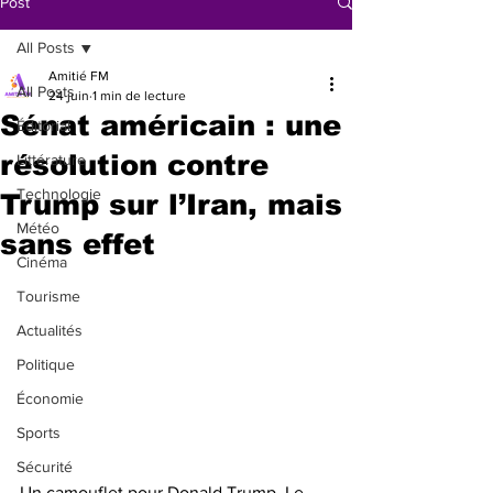
Post
All Posts
Amitié FM
All Posts
24 juin
1 min de lecture
Sénat américain : une
Éditorial
résolution contre
Littérature
Technologie
Trump sur l’Iran, mais
Météo
sans effet
Cinéma
Tourisme
Actualités
Politique
Économie
Sports
Sécurité
Un camouflet pour Donald Trump. Le 