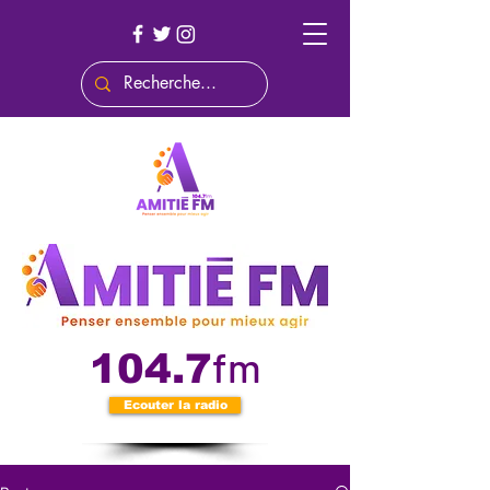
fm
104.7
Ecouter la radio