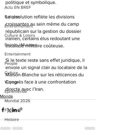
politique et symbolique.
Actu EN BREF
Religion
La résolution reflète les divisions 
croissantes au sein même du camp 
Environnement
républicain sur la gestion du dossier 
Culture & Loisirs
iranien, certains élus redoutant une 
People / Musique
escalade militaire coûteuse. 
Entertainment
Si le texte reste sans effet juridique, il 
People
envoie un signal clair au locataire de la 
Culture
Maison-Blanche sur les réticences du 
Congrès face à une confrontation 
Voyage
directe avec l’Iran.
Éphéméride
Monde
Mondial 2026
Football
Histoire