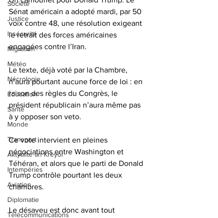
Société
Sénat américain a adopté mardi, par 50 
Justice
voix contre 48, une résolution exigeant 
Insécurité
le retrait des forces américaines 
engagées contre l’Iran. 
Migration
Météo
Le texte, déjà voté par la Chambre, 
Nécrologie
n’aura pourtant aucune force de loi : en 
raison des règles du Congrès, le 
Éducation
président républicain n’aura même pas 
Santé
à y opposer son veto.
Monde
Transport
Ce vote intervient en pleines 
négociations entre Washington et 
Aktyalite an Kreyòl
Téhéran, et alors que le parti de Donald 
Intempéries
Trump contrôle pourtant les deux 
Aviation
chambres. 
Diplomatie
Le désaveu est donc avant tout 
Télécommunications