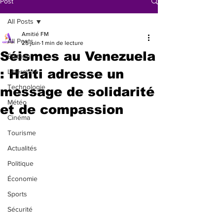
Post
All Posts
Amitié FM
All Posts
25 juin
1 min de lecture
Séismes au Venezuela
Éditorial
: Haïti adresse un
Littérature
Technologie
message de solidarité
Météo
et de compassion
Cinéma
Tourisme
Actualités
Politique
Économie
Sports
Sécurité