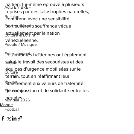
haïtien, lui-même éprouvé à plusieurs 
Actu EN BREF
reprises par des catastrophes naturelles, 
Religion
comprend avec une sensibilité 
Environnement
particulière la souffrance vécue 
actuellement par la nation 
Culture & Loisirs
vénézuélienne.
People / Musique
Entertainment
Les autorités haïtiennes ont également 
salué le travail des secouristes et des 
People
équipes d’urgence mobilisées sur le 
Culture
terrain, tout en réaffirmant leur 
Voyage
attachement aux valeurs de fraternité, 
de compassion et de solidarité entre les 
Éphéméride
peuples.
Mondial 2026
Monde
Football