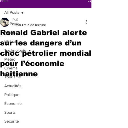
Post
All Posts
PLR
All Posts
9 mai
1 min de lecture
Ronald Gabriel alerte
Éditorial
sur les dangers d’un
Littérature
Technologie
choc pétrolier mondial
Météo
pour l’économie
Cinéma
haïtienne
Tourisme
Actualités
Politique
Économie
Sports
Sécurité