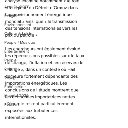
analyse examine notamment « le rôle 
Actu EN BREF
stratégique du Détroit d’Ormuz dans 
l’approvisionnement énergétique 
Religion
mondial » ainsi que « la transmission 
Environnement
des tensions internationales vers les 
Culture & Loisirs
prix du pétrole ».
People / Musique
Les chercheurs ont également évalué 
Entertainment
les répercussions possibles sur « le taux 
People
de change, l’inflation et les réserves de 
Culture
change », dans un contexte où Haïti 
demeure fortement dépendante des 
Voyage
importations énergétiques. Les 
Éphéméride
conclusions de l’étude montrent que 
Mondial 2026
les économies importatrices nettes 
d’énergie restent particulièrement 
Football
exposées aux turbulences 
internationales.