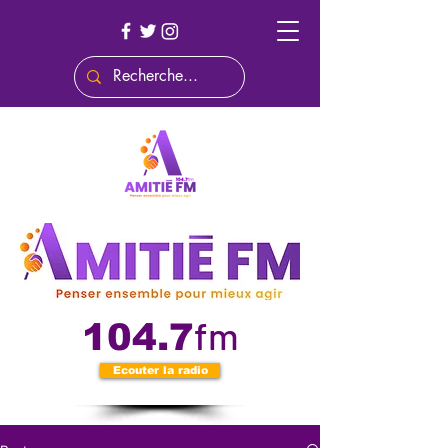
fm
104.7
Ecouter la radio