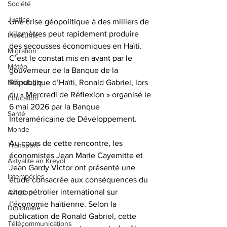
Société
Justice
Une crise géopolitique à des milliers de 
kilomètres peut rapidement produire 
Insécurité
des secousses économiques en Haïti. 
Migration
C’est le constat mis en avant par le 
Météo
gouverneur de la Banque de la 
Nécrologie
République d’Haïti, Ronald Gabriel, lors 
du « Mercredi de Réflexion » organisé le 
Éducation
6 mai 2026 par la Banque 
Santé
Interaméricaine de Développement.
Monde
Au cours de cette rencontre, les 
Transport
économistes Jean Marie Cayemitte et 
Aktyalite an Kreyòl
Jean Gardy Victor ont présenté une 
Intempéries
étude consacrée aux conséquences du 
choc pétrolier international sur 
Aviation
l’économie haïtienne. Selon la 
Diplomatie
publication de Ronald Gabriel, cette 
Télécommunications