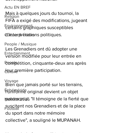
Actu EN BREF
Mais à quelques jours du tournoi, la 
Religion
FIFA a exigé des modifications, jugeant 
Environnement
certains graphiques susceptibles 
d'interprétations politiques. 
Culture & Loisirs
People / Musique
Les Grenadiers ont dû adopter une 
Entertainment
version modifiée pour leur entrée en 
People
compétition, cinquante-deux ans après 
leur première participation.
Culture
Voyage
Bien que jamais porté sur les terrains, 
Éphéméride
l'uniforme original devient un objet 
patrimonial. "Il témoigne de la fierté que 
Mondial 2026
suscitent nos Grenadiers et de la place 
Football
du sport dans notre mémoire 
collective", a souligné le MUPANAH. 