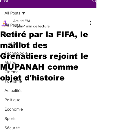
Post
All Posts
Amitié FM
All Posts
17 juin
1 min de lecture
Retiré par la FIFA, le
Éditorial
maillot des
Littérature
Technologie
Grenadiers rejoint le
Météo
MUPANAH comme
Cinéma
objet d'histoire
Tourisme
Actualités
Politique
Économie
Sports
Sécurité