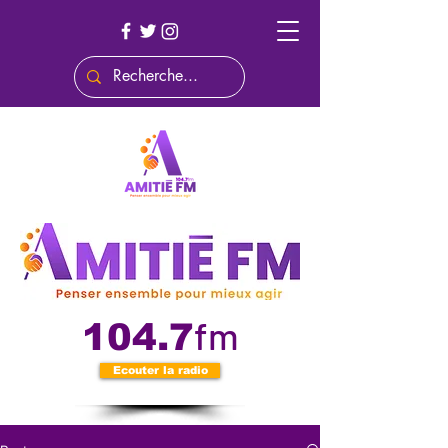
fm
104.7
Ecouter la radio