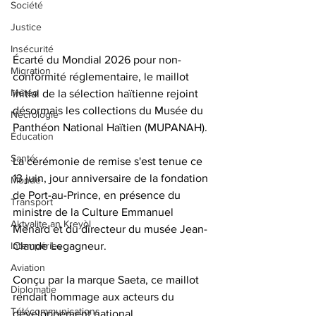
Société
Justice
Insécurité
Écarté du Mondial 2026 pour non-
Migration
conformité réglementaire, le maillot 
Météo
initial de la sélection haïtienne rejoint 
désormais les collections du Musée du 
Nécrologie
Panthéon National Haïtien (MUPANAH). 
Éducation
Santé
La cérémonie de remise s'est tenue ce 
13 juin, jour anniversaire de la fondation 
Monde
de Port-au-Prince, en présence du 
Transport
ministre de la Culture Emmanuel 
Aktyalite an Kreyòl
Ménard et du directeur du musée Jean-
Claude Legagneur.
Intempéries
Aviation
Conçu par la marque Saeta, ce maillot 
Diplomatie
rendait hommage aux acteurs du 
Télécommunications
développement national. 