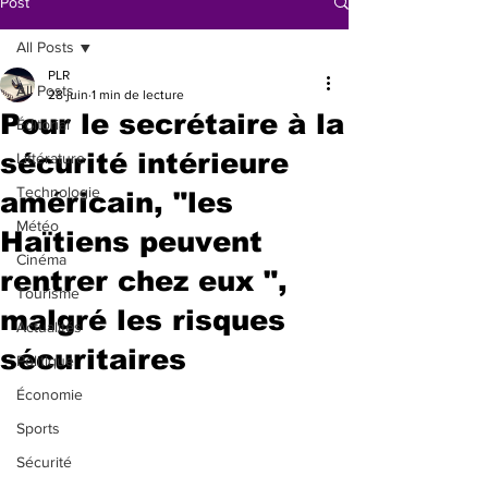
Post
All Posts
PLR
All Posts
28 juin
1 min de lecture
Pour le secrétaire à la
Éditorial
sécurité intérieure
Littérature
Technologie
américain, "les
Météo
Haïtiens peuvent
Cinéma
rentrer chez eux ",
Tourisme
malgré les risques
Actualités
sécuritaires
Politique
Économie
Sports
Sécurité