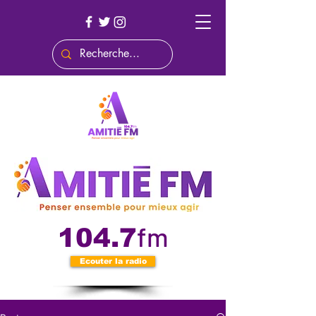
fm
104.7
Ecouter la radio