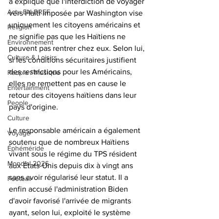
a expliqué que l'interdiction de voyager 
Actu EN BREF
vers Haïti imposée par Washington vise 
uniquement les citoyens américains et 
Religion
ne signifie pas que les Haïtiens ne 
Environnement
peuvent pas rentrer chez eux. Selon lui, 
Culture & Loisirs
si les conditions sécuritaires justifient 
des restrictions pour les Américains, 
People / Musique
elles ne remettent pas en cause le 
Entertainment
retour des citoyens haïtiens dans leur 
People
pays d'origine.
Culture
Le responsable américain a également 
Voyage
soutenu que de nombreux Haïtiens 
Éphéméride
vivant sous le régime du TPS résident 
Mondial 2026
aux États-Unis depuis dix à vingt ans 
sans avoir régularisé leur statut. Il a 
Football
enfin accusé l'administration Biden 
d'avoir favorisé l'arrivée de migrants 
ayant, selon lui, exploité le système 