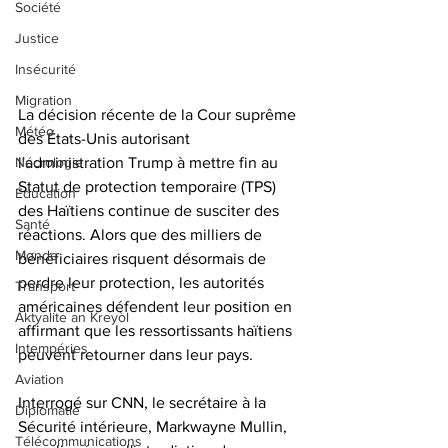
Société
Justice
Insécurité
Migration
La décision récente de la Cour suprême 
Météo
des États-Unis autorisant 
Nécrologie
l'administration Trump à mettre fin au 
Statut de protection temporaire (TPS) 
Éducation
des Haïtiens continue de susciter des 
Santé
réactions. Alors que des milliers de 
Monde
bénéficiaires risquent désormais de 
perdre leur protection, les autorités 
Transport
américaines défendent leur position en 
Aktyalite an Kreyòl
affirmant que les ressortissants haïtiens 
Intempéries
peuvent retourner dans leur pays.
Aviation
Interrogé sur CNN, le secrétaire à la 
Diplomatie
Sécurité intérieure, Markwayne Mullin, 
Télécommunications