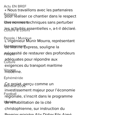
Actu EN BREF
« Nous travaillons avec les partenaires 
Religion
pour réaliser ce chantier dans le respect 
Environnement
des normes techniques sans perturber 
les activités essentielles », a-t-il déclaré.
Culture & Loisirs
People / Musique
L’ingénieur Munir Mourra, représentant 
Entertainment
de Marine Express, souligne la 
nécessité de restaurer des profondeurs 
People
adéquates pour répondre aux 
Culture
exigences du transport maritime 
Voyage
moderne. 
Éphéméride
Ce projet, perçu comme un 
Mondial 2026
investissement majeur pour l’économie 
Football
régionale, s’inscrit dans le programme 
Histoire
de réhabilitation de la cité 
christophienne, sur instruction du 
Premier ministre Alix Didier Fils-Aimé. 