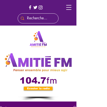
fm
104.7
Ecouter la radio