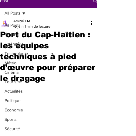
Post
All Posts
Amitié FM
All Posts
10 juin
1 min de lecture
Port du Cap-Haïtien :
Éditorial
les équipes
Littérature
Technologie
techniques à pied
Météo
d’œuvre pour préparer
Cinéma
le dragage
Tourisme
Actualités
Politique
Économie
Sports
Sécurité