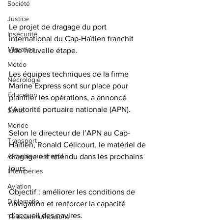
Société
Justice
Le projet de dragage du port 
Insécurité
international du Cap-Haïtien franchit 
Migration
une nouvelle étape. 
Météo
Les équipes techniques de la firme 
Nécrologie
Marine Express sont sur place pour 
Éducation
planifier les opérations, a annoncé 
l’Autorité portuaire nationale (APN).
Santé
Monde
Selon le directeur de l’APN au Cap-
Transport
Haïtien, Ronald Célicourt, le matériel de 
Aktyalite an Kreyòl
dragage est attendu dans les prochains 
jours. 
Intempéries
Aviation
Objectif : améliorer les conditions de 
Diplomatie
navigation et renforcer la capacité 
d’accueil des navires. 
Télécommunications