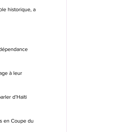
le historique, a 
indépendance 
ge à leur 
arler d’Haïti 
es en Coupe du 