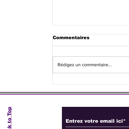
Commentaires
Rédigez un commentaire...
Sunderland s’impose à
Lens, Wilson Isidor
buteur
Abonnez-vous à no
Back to Top