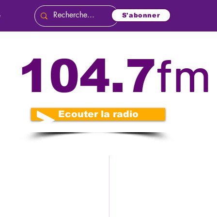
e
S'abonner
fm
104.7
és
Politique
o
Nécrologie
t
Ecouter la radio
n
Diplomatie