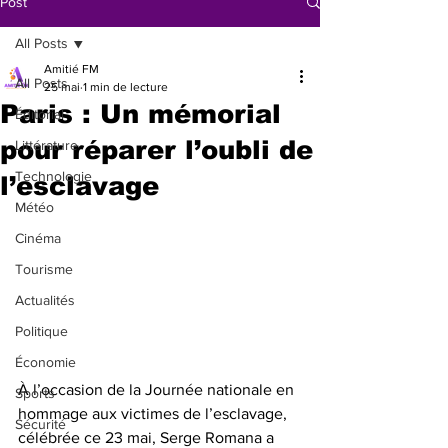
Post
All Posts
Amitié FM
All Posts
25 mai
1 min de lecture
Paris : Un mémorial
Éditorial
pour réparer l’oubli de
Littérature
Technologie
l’esclavage
Météo
Cinéma
Tourisme
Actualités
Politique
Économie
À l’occasion de la Journée nationale en 
Sports
hommage aux victimes de l’esclavage, 
Sécurité
célébrée ce 23 mai, Serge Romana a 