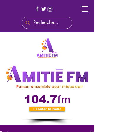
fm
104.7
Ecouter la radio