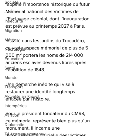
Société
rappelé l’importance historique du futur 
Mémorial national des Victimes de 
Justice
l’Esclavage colonial, dont l’inauguration 
Insécurité
est prévue au printemps 2027 à Paris.
Migration
Météo
Installé dans les jardins du Trocadéro, 
ce vaste espace mémoriel de plus de 5 
Nécrologie
000 m² portera les noms de 214 000 
Éducation
anciens esclaves devenus libres après 
Santé
l’abolition de 1848. 
Monde
Une démarche inédite qui vise à 
Transport
restaurer une identité longtemps 
Aktyalite an Kreyòl
effacée par l’histoire.
Intempéries
Pour le président fondateur du CM98, 
Aviation
ce mémorial représente bien plus qu’un 
Diplomatie
monument. Il incarne une 
Télécommunications
reconnaissance officielle des victimes, 