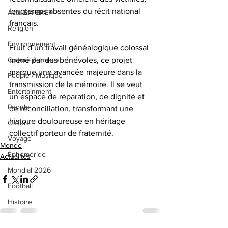
longtemps absentes du récit national 
Actu EN BREF
français.
Religion
Environnement
Fruit d’un travail généalogique colossal 
mené par des bénévoles, ce projet 
Culture & Loisirs
marque une avancée majeure dans la 
People / Musique
transmission de la mémoire. Il se veut 
Entertainment
un espace de réparation, de dignité et 
People
de réconciliation, transformant une 
histoire douloureuse en héritage 
Culture
collectif porteur de fraternité.
Voyage
Monde
Éphéméride
Actualités
Mondial 2026
Football
Histoire