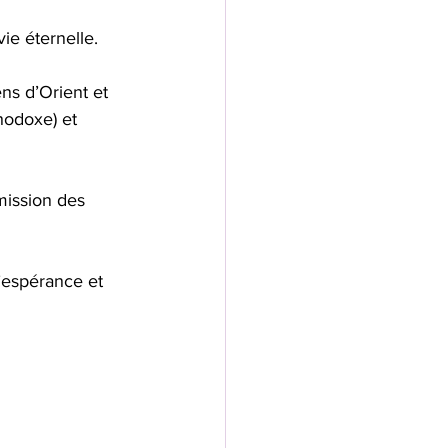
ie éternelle. 
s d’Orient et 
hodoxe) et 
mission des 
’espérance et 