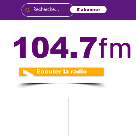
e
S'abonner
fm
104.7
és
Politique
o
Nécrologie
Ecouter la radio
n
Diplomatie