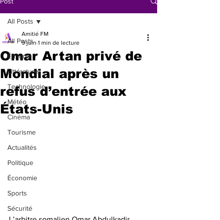
Post
All Posts
Amitié FM
All Posts
9 juin
1 min de lecture
Omar Artan privé de
Éditorial
Mondial après un
Littérature
Technologie
refus d’entrée aux
Météo
États-Unis
Cinéma
Tourisme
Actualités
Politique
Économie
Sports
Sécurité
L’arbitre somalien Omar Abdulkadir 