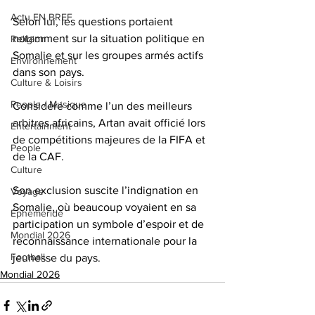
Actu EN BREF
Selon lui, les questions portaient 
notamment sur la situation politique en 
Religion
Somalie et sur les groupes armés actifs 
Environnement
dans son pays.
Culture & Loisirs
People / Musique
Considéré comme l’un des meilleurs 
arbitres africains, Artan avait officié lors 
Entertainment
de compétitions majeures de la FIFA et 
People
de la CAF. 
Culture
Son exclusion suscite l’indignation en 
Voyage
Somalie, où beaucoup voyaient en sa 
Éphéméride
participation un symbole d’espoir et de 
Mondial 2026
reconnaissance internationale pour la 
Football
jeunesse du pays.
Mondial 2026