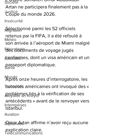
Société
Artan ne participera finalement pas à la 
Justice
Coupe du monde 2026. 
Insécurité
Sélectionné parmi les 52 officiels 
Migration
retenus par la FIFA, il a été refoulé à 
Météo
son arrivée à l’aéroport de Miami malgré 
Nécrologie
des documents de voyage jugés 
conformes, dont un visa américain et un 
Éducation
passeport diplomatique.
Santé
Monde
Après onze heures d’interrogatoire, les 
autorités américaines ont invoqué des « 
Transport
problèmes liés à la vérification de ses 
Aktyalite an Kreyòl
antécédents » avant de le renvoyer vers 
Intempéries
Istanbul. 
Aviation
Omar Artan affirme n’avoir reçu aucune 
Diplomatie
explication claire. 
Télécommunications