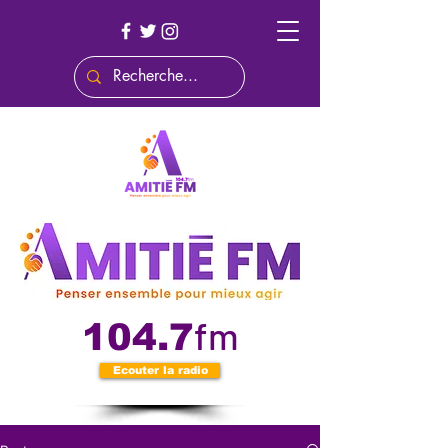
fm
104.7
Ecouter la radio