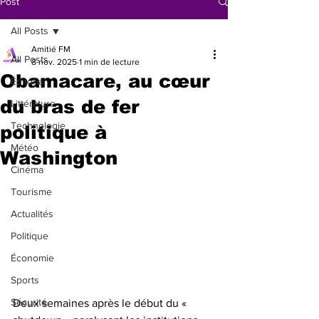
Post
All Posts
Amitié FM
All Posts
8 nov. 2025
1 min de lecture
Obamacare, au cœur
Éditorial
du bras de fer
Littérature
Technologie
politique à
Météo
Washington
Cinéma
Tourisme
Actualités
Politique
Économie
Sports
Sécurité
Deux semaines après le début du « 