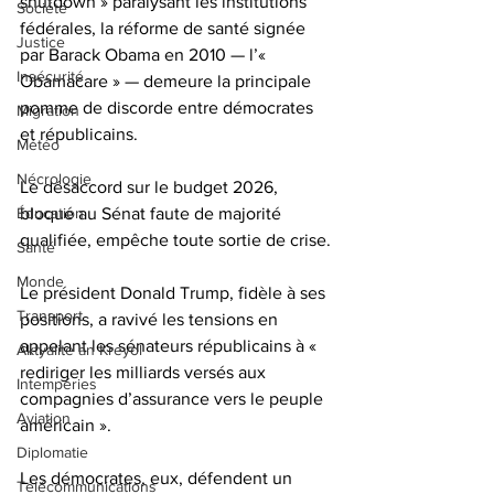
shutdown » paralysant les institutions 
Société
fédérales, la réforme de santé signée 
Justice
par Barack Obama en 2010 — l’« 
Insécurité
Obamacare » — demeure la principale 
pomme de discorde entre démocrates 
Migration
et républicains. 
Météo
Nécrologie
Le désaccord sur le budget 2026, 
bloqué au Sénat faute de majorité 
Éducation
qualifiée, empêche toute sortie de crise.
Santé
Monde
Le président Donald Trump, fidèle à ses 
Transport
positions, a ravivé les tensions en 
appelant les sénateurs républicains à « 
Aktyalite an Kreyòl
rediriger les milliards versés aux 
Intempéries
compagnies d’assurance vers le peuple 
Aviation
américain ». 
Diplomatie
Les démocrates, eux, défendent un 
Télécommunications