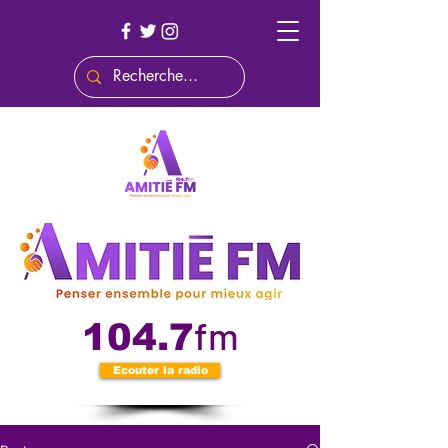
fm
104.7
Ecouter la radio