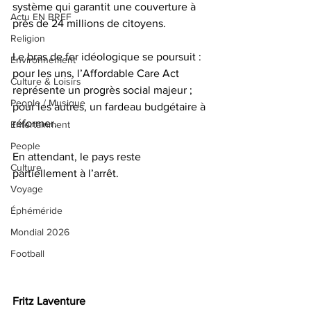
système qui garantit une couverture à 
Actu EN BREF
près de 24 millions de citoyens.
Religion
Le bras de fer idéologique se poursuit : 
Environnement
pour les uns, l’Affordable Care Act 
Culture & Loisirs
représente un progrès social majeur ; 
People / Musique
pour les autres, un fardeau budgétaire à 
réformer. 
Entertainment
People
En attendant, le pays reste 
Culture
partiellement à l’arrêt.
Voyage
Éphéméride
Mondial 2026
Football
Fritz Laventure 