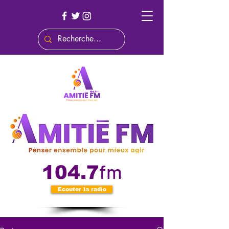
fm
104.7
Ecouter la radio