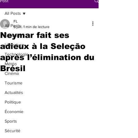
Post
All Posts
FL
All Posts
6 juil.
1 min de lecture
Neymar fait ses
Éditorial
adieux à la Seleção
Littérature
Technologie
après l’élimination du
Météo
Brésil
Cinéma
Tourisme
Actualités
Politique
Économie
Sports
Sécurité