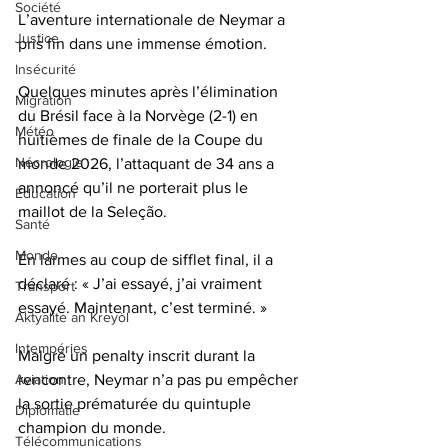
Société
L’aventure internationale de Neymar a 
Justice
pris fin dans une immense émotion.
Insécurité
Quelques minutes après l’élimination 
Migration
du Brésil face à la Norvège (2-1) en 
Météo
huitièmes de finale de la Coupe du 
Nécrologie
monde 2026, l’attaquant de 34 ans a 
annoncé qu’il ne porterait plus le 
Éducation
maillot de la Seleção.
Santé
Monde
En larmes au coup de sifflet final, il a 
déclaré : « J’ai essayé, j’ai vraiment 
Transport
essayé. Maintenant, c’est terminé. » 
Aktyalite an Kreyòl
Intempéries
Malgré un penalty inscrit durant la 
rencontre, Neymar n’a pas pu empêcher 
Aviation
la sortie prématurée du quintuple 
Diplomatie
champion du monde.
Télécommunications