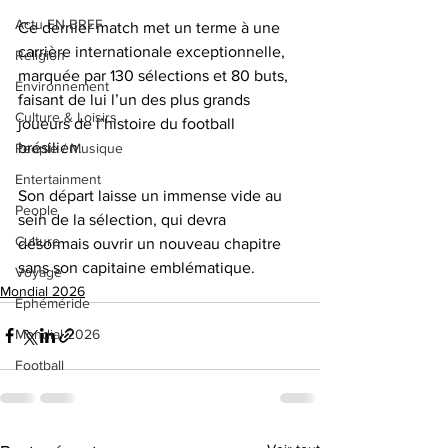
Actu EN BREF
Ce dernier match met un terme à une 
carrière internationale exceptionnelle, 
Religion
marquée par 130 sélections et 80 buts, 
Environnement
faisant de lui l’un des plus grands 
Culture & Loisirs
joueurs de l’histoire du football 
brésilien.
People / Musique
Entertainment
Son départ laisse un immense vide au 
People
sein de la sélection, qui devra 
Culture
désormais ouvrir un nouveau chapitre 
sans son capitaine emblématique.
Voyage
Mondial 2026
Éphéméride
Mondial 2026
Football