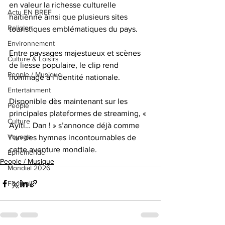
en valeur la richesse culturelle 
Actu EN BREF
haïtienne ainsi que plusieurs sites 
Religion
touristiques emblématiques du pays. 
Environnement
Entre paysages majestueux et scènes 
Culture & Loisirs
de liesse populaire, le clip rend 
People / Musique
hommage à l’identité nationale.
Entertainment
Disponible dès maintenant sur les 
People
principales plateformes de streaming, « 
Culture
Ayiti… Dan ! » s’annonce déjà comme 
Voyage
l’un des hymnes incontournables de 
cette aventure mondiale.
Éphéméride
People / Musique
Mondial 2026
Football