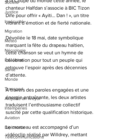
à la Coupe du monde cette année, le 
Société
chanteur Halfdan s’associe à BIC Tizon 
Justice
Dife pour offrir « Ayiti… Dan ! », un titre 
Insécurité
vibrant d’émotion et de fierté nationale.
Migration
Dévoilée le 18 mai, date symbolique 
Météo
marquant la fête du drapeau haïtien, 
Nécrologie
cette chanson se veut un hymne de 
célébration pour tout un peuple qui 
Éducation
retrouve l’espoir après des décennies 
Santé
d’attente. 
Monde
Transport
À travers des paroles engagées et une 
énergie entraînante, les deux artistes 
Aktyalite an Kreyòl
traduisent l’enthousiasme collectif 
Intempéries
suscité par cette qualification historique.
Aviation
Le morceau est accompagné d’un 
Diplomatie
vidéoclip réalisé par Willdrey, mettant 
Télécommunications