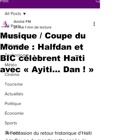
Post
All Posts
Amitié FM
All Posts
21 mai
1 min de lecture
Musique / Coupe du
Éditorial
Monde : Halfdan et
Littérature
Technologie
BIC célèbrent Haïti
Météo
avec « Ayiti… Dan ! »
Cinéma
Tourisme
Actualités
Politique
Économie
Sports
Sécurité
À l’occasion du retour historique d’Haïti 