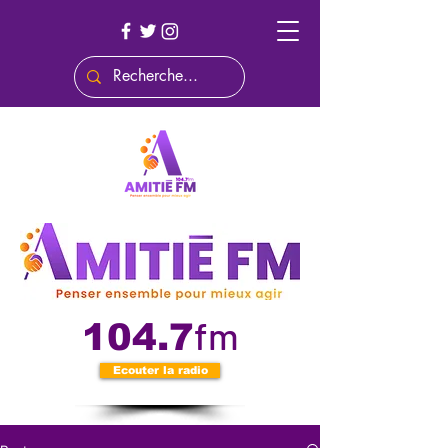
fm
104.7
Ecouter la radio