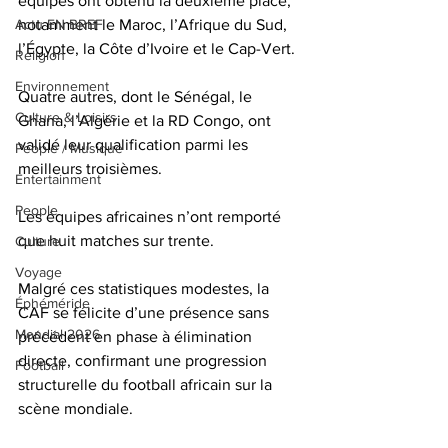
équipes ont obtenu la deuxième place, 
notamment le Maroc, l’Afrique du Sud, 
Actu EN BREF
l’Égypte, la Côte d’Ivoire et le Cap-Vert.
Religion
Environnement
Quatre autres, dont le Sénégal, le 
Culture & Loisirs
Ghana, l’Algérie et la RD Congo, ont 
validé leur qualification parmi les 
People / Musique
meilleurs troisièmes.
Entertainment
People
Les équipes africaines n’ont remporté 
que huit matches sur trente.
Culture
Voyage
Malgré ces statistiques modestes, la 
Éphéméride
CAF se félicite d’une présence sans 
Mondial 2026
précédent en phase à élimination 
directe, confirmant une progression 
Football
structurelle du football africain sur la 
scène mondiale.