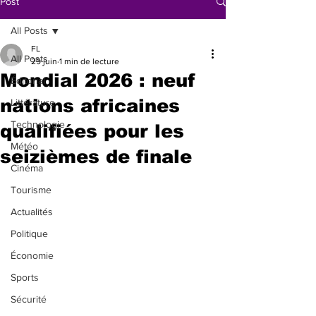
Post
All Posts
FL
All Posts
29 juin
1 min de lecture
Mondial 2026 : neuf
Éditorial
nations africaines
Littérature
Technologie
qualifiées pour les
Météo
seizièmes de finale
Cinéma
Tourisme
Actualités
Politique
Économie
Sports
Sécurité