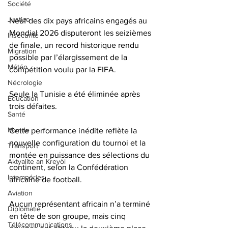
Société
Justice
Neuf des dix pays africains engagés au 
Mondial 2026 disputeront les seizièmes 
Insécurité
de finale, un record historique rendu 
Migration
possible par l’élargissement de la 
Météo
compétition voulu par la FIFA.
Nécrologie
Seule la Tunisie a été éliminée après 
Éducation
trois défaites.
Santé
Monde
Cette performance inédite reflète la 
nouvelle configuration du tournoi et la 
Transport
montée en puissance des sélections du 
Aktyalite an Kreyòl
continent, selon la Confédération 
Intempéries
africaine de football.
Aviation
Aucun représentant africain n’a terminé 
Diplomatie
en tête de son groupe, mais cinq 
Télécommunications