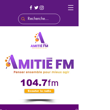
fm
104.7
Ecouter la radio