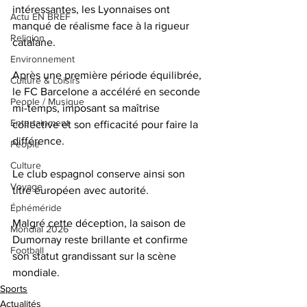
intéressantes, les Lyonnaises ont 
Actu EN BREF
manqué de réalisme face à la rigueur 
Religion
catalane.
Environnement
Après une première période équilibrée, 
Culture & Loisirs
le FC Barcelone a accéléré en seconde 
People / Musique
mi-temps, imposant sa maîtrise 
Entertainment
collective et son efficacité pour faire la 
différence. 
People
Culture
Le club espagnol conserve ainsi son 
Voyage
titre européen avec autorité.
Éphéméride
Malgré cette déception, la saison de 
Mondial 2026
Dumornay reste brillante et confirme 
Football
son statut grandissant sur la scène 
mondiale.
Sports
Actualités