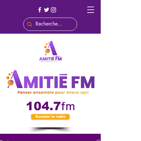
fm
104.7
Ecouter la radio