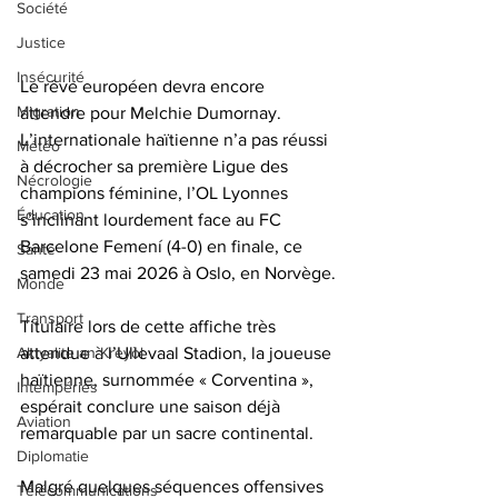
Société
Justice
Insécurité
Le rêve européen devra encore 
Migration
attendre pour Melchie Dumornay. 
L’internationale haïtienne n’a pas réussi 
Météo
à décrocher sa première Ligue des 
Nécrologie
champions féminine, l’OL Lyonnes 
Éducation
s’inclinant lourdement face au FC 
Barcelone Femení (4-0) en finale, ce 
Santé
samedi 23 mai 2026 à Oslo, en Norvège.
Monde
Transport
Titulaire lors de cette affiche très 
attendue à l’Ullevaal Stadion, la joueuse 
Aktyalite an Kreyòl
haïtienne, surnommée « Corventina », 
Intempéries
espérait conclure une saison déjà 
Aviation
remarquable par un sacre continental. 
Diplomatie
Malgré quelques séquences offensives 
Télécommunications