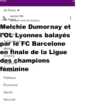
Post
All Posts
Amitié FM
All Posts
23 mai
1 min de lecture
Melchie Dumornay et
Éditorial
l’OL Lyonnes balayés
Littérature
Technologie
par le FC Barcelone
Météo
en finale de la Ligue
Cinéma
des champions
Tourisme
féminine
Actualités
Politique
Économie
Sports
Sécurité