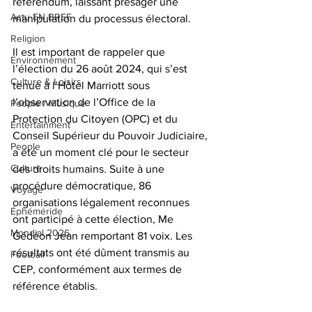
référendum, laissant présager une 
Actu EN BREF
manipulation du processus électoral.
Religion
Il est important de rappeler que 
Environnement
l’élection du 26 août 2024, qui s’est 
Culture & Loisirs
tenue à l’Hôtel Marriott sous 
l’observation de l’Office de la 
People / Musique
Protection du Citoyen (OPC) et du 
Entertainment
Conseil Supérieur du Pouvoir Judiciaire, 
People
a été un moment clé pour le secteur 
Culture
des droits humains. Suite à une 
procédure démocratique, 86 
Voyage
organisations légalement reconnues 
Éphéméride
ont participé à cette élection, Me 
Mondial 2026
Gédéon Jean remportant 81 voix. Les 
résultats ont été dûment transmis au 
Football
CEP, conformément aux termes de 
référence établis.