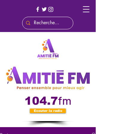
fm
104.7
Ecouter la radio