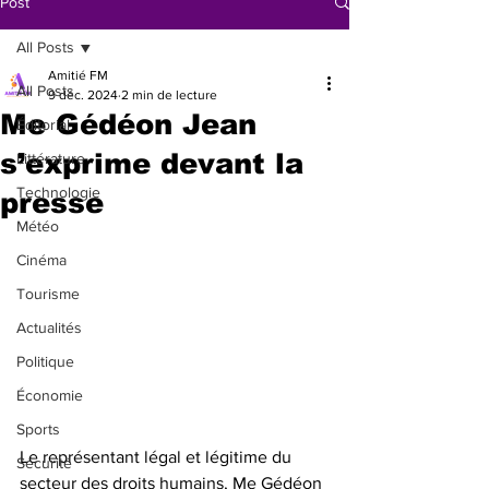
Post
All Posts
Amitié FM
All Posts
9 déc. 2024
2 min de lecture
Me Gédéon Jean
Éditorial
s’exprime devant la
Littérature
Technologie
presse
Météo
Cinéma
Tourisme
Actualités
Politique
Économie
Sports
Le représentant légal et légitime du 
Sécurité
secteur des droits humains, Me Gédéon 