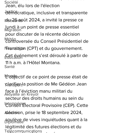
Société
Jean, élu lors de l'élection 
Justice
démocratique, inclusive et transparente 
du 26 août 2024, a invité la presse ce 
Insécurité
lundi à un point de presse essentiel 
Migration
pour discuter de la récente décision 
Météo
controversée du Conseil Présidentiel de 
Nécrologie
Transition (CPT) et du gouvernement. 
Cet événement s’est déroulé à partir de 
Éducation
11 h a.m. à l'Hôtel Montana.
Santé
Monde
L’objectif de ce point de presse était de 
clarifier la position de Me Gédéon Jean 
Transport
face à l’éviction manu militari du 
Aktyalite an Kreyòl
secteur des droits humains au sein du 
Intempéries
Conseil Électoral Provisoire (CEP). Cette 
décision, prise le 18 septembre 2024, 
Aviation
soulève de vives inquiétudes quant à la 
Diplomatie
légitimité des futures élections et du 
Télécommunications