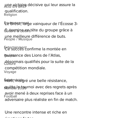
une victoire décisive qui leur assure la 
Actu EN BREF
qualification.
Religion
Environnement
Le Brésil, large vainqueur de l’Écosse 3-
0, termine en tête du groupe grâce à 
Culture & Loisirs
une meilleure différence de buts.
People / Musique
Entertainment
Ce succès confirme la montée en 
puissance des Lions de l’Atlas, 
People
désormais qualifiés pour la suite de la 
Culture
compétition mondiale.
Voyage
Éphéméride
Haïti, malgré une belle résistance, 
quitte le tournoi avec des regrets après 
Mondial 2026
avoir mené à deux reprises face à un 
Football
adversaire plus réaliste en fin de match.
Une rencontre intense et riche en 