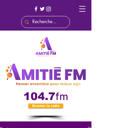
fm
104.7
Ecouter la radio