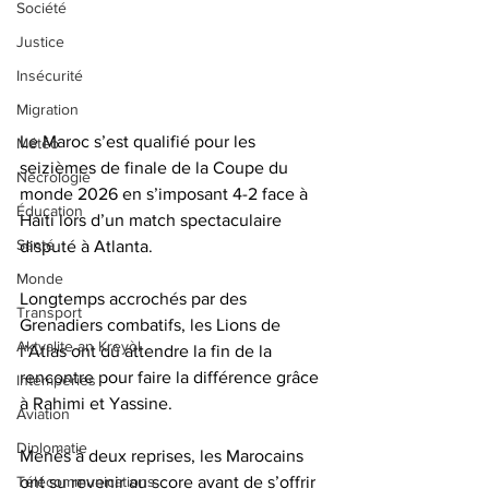
Société
Justice
Insécurité
Migration
Le Maroc s’est qualifié pour les 
Météo
seizièmes de finale de la Coupe du 
Nécrologie
monde 2026 en s’imposant 4-2 face à 
Éducation
Haïti lors d’un match spectaculaire 
Santé
disputé à Atlanta.
Monde
Longtemps accrochés par des 
Transport
Grenadiers combatifs, les Lions de 
Aktyalite an Kreyòl
l’Atlas ont dû attendre la fin de la 
rencontre pour faire la différence grâce 
Intempéries
à Rahimi et Yassine.
Aviation
Diplomatie
Menés à deux reprises, les Marocains 
Télécommunications
ont su revenir au score avant de s’offrir 