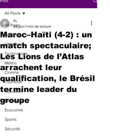
Post
All Posts
FL
All Posts
25 juin
1 min de lecture
Maroc–Haïti (4-2) : un
Éditorial
match spectaculaire;
Littérature
Technologie
Les Lions de l’Atlas
Météo
arrachent leur
Cinéma
qualification, le Brésil
Tourisme
termine leader du
Actualités
groupe
Politique
Économie
Sports
Sécurité