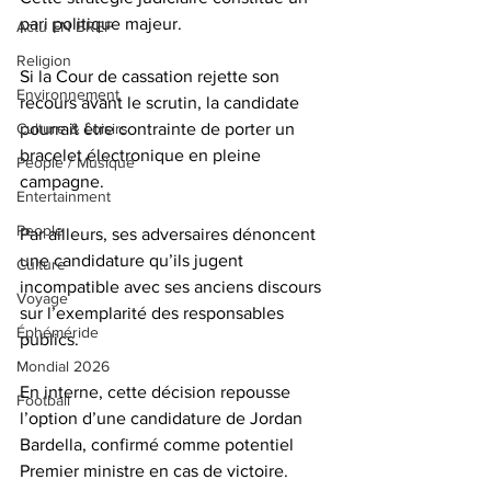
pari politique majeur.
Actu EN BREF
Religion
Si la Cour de cassation rejette son 
Environnement
recours avant le scrutin, la candidate 
pourrait être contrainte de porter un 
Culture & Loisirs
bracelet électronique en pleine 
People / Musique
campagne.
Entertainment
People
Par ailleurs, ses adversaires dénoncent 
une candidature qu’ils jugent 
Culture
incompatible avec ses anciens discours 
Voyage
sur l’exemplarité des responsables 
Éphéméride
publics.
Mondial 2026
En interne, cette décision repousse 
Football
l’option d’une candidature de Jordan 
Bardella, confirmé comme potentiel 
Premier ministre en cas de victoire.