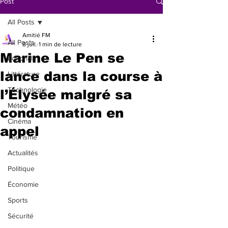
Post
All Posts
Amitié FM
All Posts
8 juil.
1 min de lecture
Marine Le Pen se
Éditorial
lance dans la course à
Littérature
Technologie
l’Élysée malgré sa
Météo
condamnation en
Cinéma
appel
Tourisme
Actualités
Politique
Économie
Sports
Sécurité