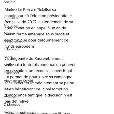
Société
Marine Le Pen a officialisé sa 
Justice
candidature à l’élection présidentielle 
Insécurité
française de 2027, au lendemain de sa 
Migration
condamnation en appel à un an de 
Météo
prison ferme aménagé sous bracelet 
électronique pour détournement de 
Nécrologie
fonds européens.
Éducation
Santé
La dirigeante du Rassemblement 
national a toutefois annoncé un pourvoi 
Monde
en cassation, un recours suspensif qui 
Transport
lui permet de poursuivre sa campagne 
Aktyalite an Kreyòl
sans exécuter immédiatement sa peine 
Intempéries
et en bénéficiant de la présomption 
d’innocence tant que la décision n’est 
Aviation
pas définitive.
Diplomatie
Télécommunications
Cette stratégie judiciaire constitue un 