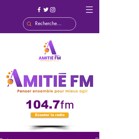
fm
104.7
Ecouter la radio