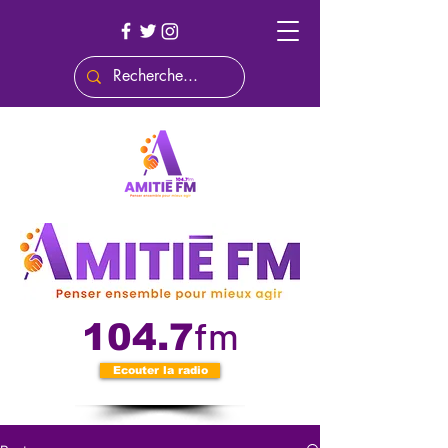
fm
104.7
Ecouter la radio