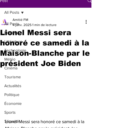
Post
All Posts
Amitié FM
All Posts
4 janv. 2025
1 min de lecture
Lionel Messi sera
Éditorial
honoré ce samedi à la
Littérature
Technologie
Maison-Blanche par le
Météo
président Joe Biden
Cinéma
Tourisme
Actualités
Politique
Économie
Sports
Sécurité
Lionel Messi sera honoré ce samedi à la 