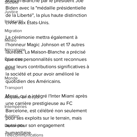
Maison-Blanche par le président Joe 
Société
Biden avec la "médaille présidentielle 
Justice
de la Liberté", la plus haute distinction 
Insécurité
civile aux États-Unis. 
Migration
La cérémonie mettra également à 
Météo
l'honneur Magic Johnson et 17 autres 
Nécrologie
lauréats. La Maison-Blanche a précisé 
que ces personnalités sont reconnues 
Éducation
pour leurs contributions significatives à 
Santé
la société et pour avoir amélioré le 
Monde
quotidien des Américains.
Transport
Messi, qui a intégré l'Inter Miami après 
Aktyalite an Kreyòl
une carrière prestigieuse au FC 
Intempéries
Barcelone, est célébré non seulement 
Aviation
pour ses exploits sur le terrain, mais 
aussi pour son engagement 
Diplomatie
humanitaire. 
Télécommunications