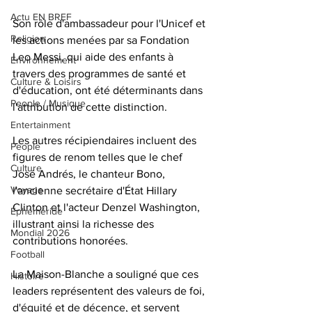
Actu EN BREF
Son rôle d'ambassadeur pour l'Unicef et 
Religion
les actions menées par sa Fondation 
Leo Messi, qui aide des enfants à 
Environnement
travers des programmes de santé et 
Culture & Loisirs
d'éducation, ont été déterminants dans 
People / Musique
l'attribution de cette distinction.
Entertainment
Les autres récipiendaires incluent des 
People
figures de renom telles que le chef 
Culture
José Andrés, le chanteur Bono, 
Voyage
l'ancienne secrétaire d'État Hillary 
Clinton et l'acteur Denzel Washington, 
Éphéméride
illustrant ainsi la richesse des 
Mondial 2026
contributions honorées. 
Football
La Maison-Blanche a souligné que ces 
Histoire
leaders représentent des valeurs de foi, 
d'équité et de décence, et servent 