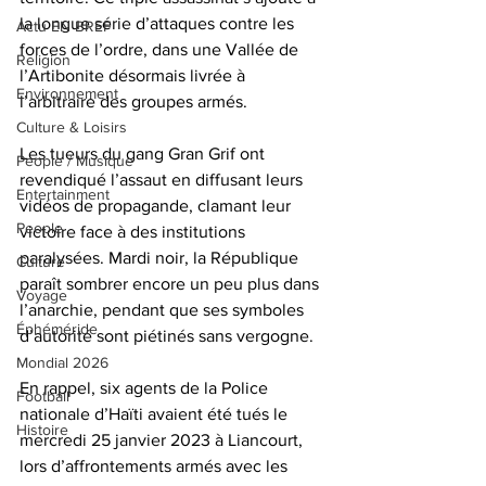
la longue série d’attaques contre les 
Actu EN BREF
forces de l’ordre, dans une Vallée de 
Religion
l’Artibonite désormais livrée à 
Environnement
l’arbitraire des groupes armés.
Culture & Loisirs
Les tueurs du gang Gran Grif ont 
People / Musique
revendiqué l’assaut en diffusant leurs 
Entertainment
vidéos de propagande, clamant leur 
People
victoire face à des institutions 
paralysées. Mardi noir, la République 
Culture
paraît sombrer encore un peu plus dans 
Voyage
l’anarchie, pendant que ses symboles 
Éphéméride
d’autorité sont piétinés sans vergogne.
Mondial 2026
En rappel, six agents de la Police 
Football
nationale d’Haïti avaient été tués le 
Histoire
mercredi 25 janvier 2023 à Liancourt, 
lors d’affrontements armés avec les 