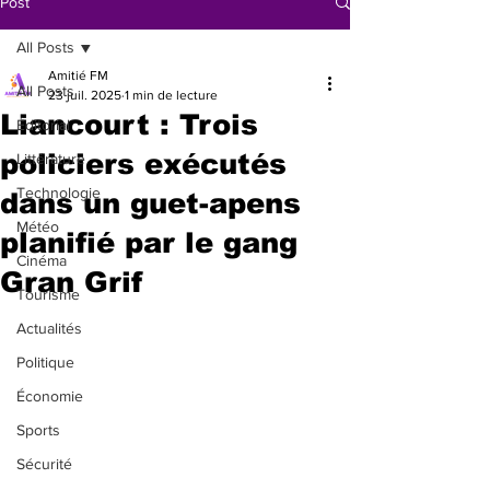
Post
All Posts
Amitié FM
All Posts
23 juil. 2025
1 min de lecture
Liancourt : Trois
Éditorial
policiers exécutés
Littérature
Technologie
dans un guet-apens
Météo
planifié par le gang
Cinéma
Gran Grif
Tourisme
Actualités
Politique
Économie
Sports
Sécurité