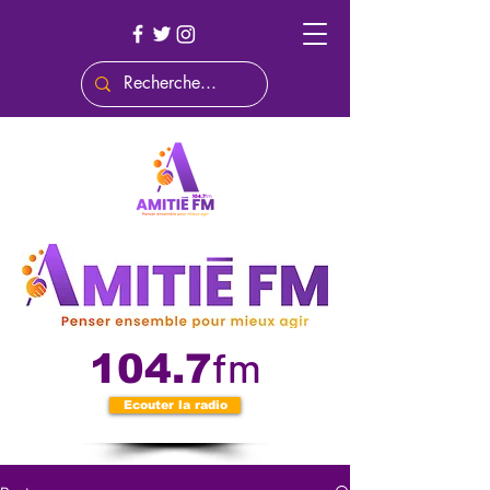
fm
104.7
Ecouter la radio