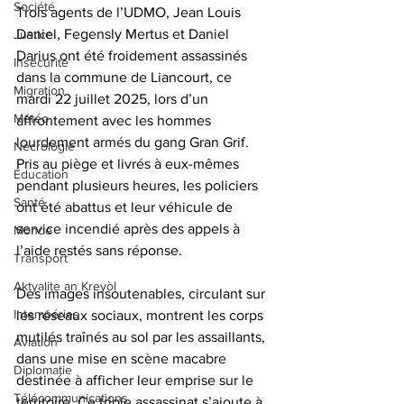
Société
Trois agents de l’UDMO, Jean Louis 
Daniel, Fegensly Mertus et Daniel 
Justice
Darius ont été froidement assassinés 
Insécurité
dans la commune de Liancourt, ce 
Migration
mardi 22 juillet 2025, lors d’un 
Météo
affrontement avec les hommes 
lourdement armés du gang Gran Grif. 
Nécrologie
Pris au piège et livrés à eux-mêmes 
Éducation
pendant plusieurs heures, les policiers 
Santé
ont été abattus et leur véhicule de 
service incendié après des appels à 
Monde
l’aide restés sans réponse.
Transport
Aktyalite an Kreyòl
Des images insoutenables, circulant sur 
Intempéries
les réseaux sociaux, montrent les corps 
mutilés traînés au sol par les assaillants, 
Aviation
dans une mise en scène macabre 
Diplomatie
destinée à afficher leur emprise sur le 
Télécommunications
territoire. Ce triple assassinat s’ajoute à 