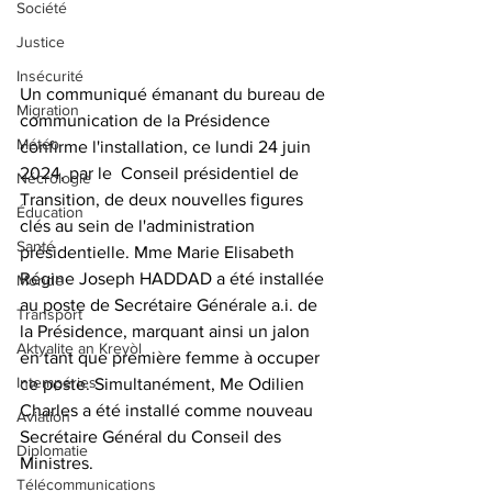
Société
Justice
Insécurité
Un communiqué émanant du bureau de 
Migration
communication de la Présidence 
Météo
confirme l'installation, ce lundi 24 juin 
2024, par le  Conseil présidentiel de 
Nécrologie
Transition, de deux nouvelles figures 
Éducation
clés au sein de l'administration 
Santé
présidentielle. Mme Marie Elisabeth 
Régine Joseph HADDAD a été installée 
Monde
au poste de Secrétaire Générale a.i. de 
Transport
la Présidence, marquant ainsi un jalon 
Aktyalite an Kreyòl
en tant que première femme à occuper 
Intempéries
ce poste. Simultanément, Me Odilien 
Charles a été installé comme nouveau 
Aviation
Secrétaire Général du Conseil des 
Diplomatie
Ministres.
Télécommunications