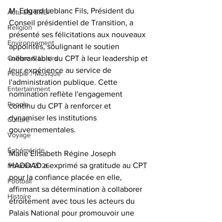
M. Edgard Leblanc Fils, Président du 
Actu EN BREF
Conseil présidentiel de Transition, a 
Religion
présenté ses félicitations aux nouveaux 
Environnement
appointés, soulignant le soutien 
inébranlable du CPT à leur leadership et 
Culture & Loisirs
leur expérience au service de 
People / Musique
l'administration publique. Cette 
Entertainment
nomination reflète l'engagement 
People
continu du CPT à renforcer et 
dynamiser les institutions 
Culture
gouvernementales.
Voyage
Éphéméride
Marie Elisabeth Régine Joseph 
HADDAD a exprimé sa gratitude au CPT 
Mondial 2026
pour la confiance placée en elle, 
Football
affirmant sa détermination à collaborer 
Histoire
étroitement avec tous les acteurs du 
Palais National pour promouvoir une 