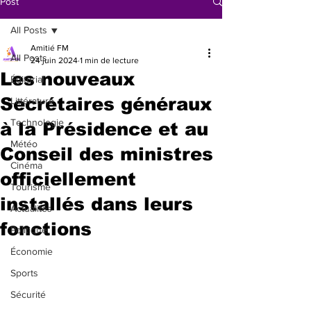
Post
All Posts
Amitié FM
All Posts
24 juin 2024
1 min de lecture
Les nouveaux
Éditorial
Secrétaires généraux
Littérature
Technologie
à la Présidence et au
Météo
Conseil des ministres
Cinéma
officiellement
Tourisme
installés dans leurs
Actualités
fonctions
Politique
Économie
Sports
Sécurité