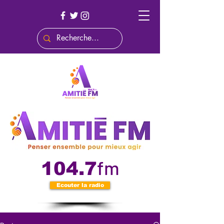
fm
104.7
Ecouter la radio