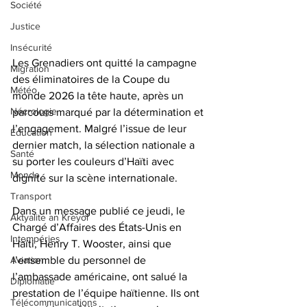
Société
Justice
Insécurité
Les Grenadiers ont quitté la campagne 
Migration
des éliminatoires de la Coupe du 
Météo
monde 2026 la tête haute, après un 
Nécrologie
parcours marqué par la détermination et 
l’engagement. Malgré l’issue de leur 
Éducation
dernier match, la sélection nationale a 
Santé
su porter les couleurs d’Haïti avec 
Monde
dignité sur la scène internationale.
Transport
Dans un message publié ce jeudi, le 
Aktyalite an Kreyòl
Chargé d’Affaires des États-Unis en 
Intempéries
Haïti, Henry T. Wooster, ainsi que 
Aviation
l’ensemble du personnel de 
l’ambassade américaine, ont salué la 
Diplomatie
prestation de l’équipe haïtienne. Ils ont 
Télécommunications