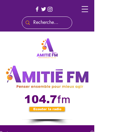
fm
104.7
Ecouter la radio