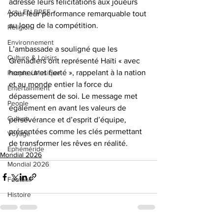
adressé leurs félicitations aux joueurs 
Actu EN BREF
pour leur performance remarquable tout 
au long de la compétition.
Religion
Environnement
L’ambassade a souligné que les 
Culture & Loisirs
Grenadiers ont représenté Haïti « avec 
honneur et fierté », rappelant à la nation 
People / Musique
et au monde entier la force du 
Entertainment
dépassement de soi. Le message met 
People
également en avant les valeurs de 
Culture
persévérance et d’esprit d’équipe, 
présentées comme les clés permettant 
Voyage
de transformer les rêves en réalité.
Éphéméride
Mondial 2026
Mondial 2026
Football
Histoire