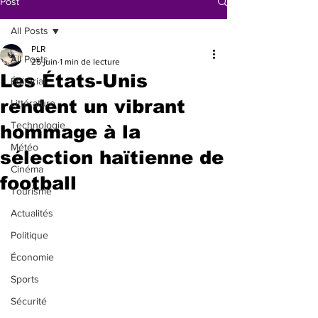
Post
All Posts
PLR
All Posts
25 juin
1 min de lecture
Les États-Unis
Éditorial
rendent un vibrant
Littérature
Technologie
hommage à la
Météo
sélection haïtienne de
Cinéma
football
Tourisme
Actualités
Politique
Économie
Sports
Sécurité