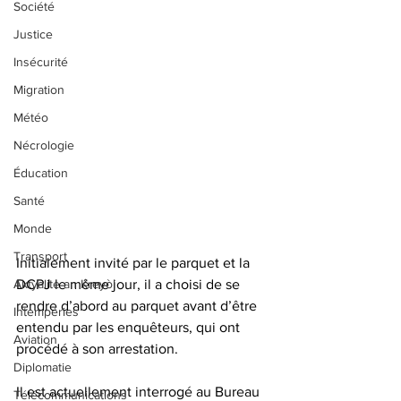
Société
Justice
Insécurité
Migration
Météo
Nécrologie
Éducation
Santé
Monde
Transport
Initialement invité par le parquet et la 
Aktyalite an Kreyòl
DCPJ le même jour, il a choisi de se 
rendre d’abord au parquet avant d’être 
Intempéries
entendu par les enquêteurs, qui ont 
Aviation
procédé à son arrestation.
Diplomatie
Il est actuellement interrogé au Bureau 
Télécommunications