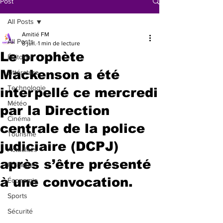
Post
All Posts
Amitié FM
All Posts
8 juil.
1 min de lecture
Le prophète
Éditorial
Mackenson a été
Littérature
Technologie
interpellé ce mercredi
Météo
par la Direction
Cinéma
centrale de la police
Tourisme
judiciaire (DCPJ)
Actualités
après s’être présenté
Politique
à une convocation.
Économie
Sports
Sécurité