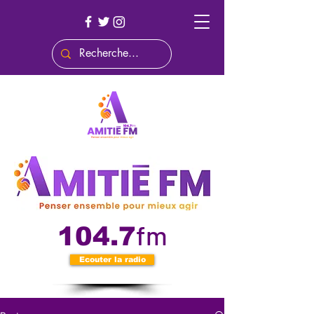
fm
104.7
Ecouter la radio