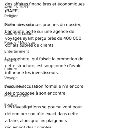
des affaires financières et économiques 
Actu EN BREF
(BAFE).
Religion
Selon des sources proches du dossier, 
Environnement
l’enquête porte sur une agence de 
Culture & Loisirs
voyages ayant perçu près de 400 000 
People / Musique
dollars auprès de clients.
Entertainment
Le prophète, qui faisait la promotion de 
People
cette structure, est soupçonné d’avoir 
Culture
influencé les investisseurs.
Voyage
Aucune accusation formelle n’a encore 
Éphéméride
été prononcée à son encontre.
Mondial 2026
Football
Les investigations se poursuivent pour 
déterminer son rôle exact dans cette 
affaire, alors que les plaignants 
réclament des comptes.