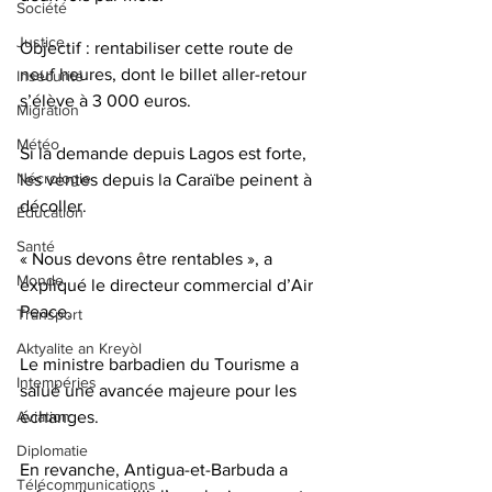
Société
Justice
Objectif : rentabiliser cette route de 
neuf heures, dont le billet aller-retour 
Insécurité
s’élève à 3 000 euros. 
Migration
Météo
Si la demande depuis Lagos est forte, 
Nécrologie
les ventes depuis la Caraïbe peinent à 
décoller. 
Éducation
Santé
« Nous devons être rentables », a 
Monde
expliqué le directeur commercial d’Air 
Peace. 
Transport
Aktyalite an Kreyòl
Le ministre barbadien du Tourisme a 
Intempéries
salué une avancée majeure pour les 
Aviation
échanges.
Diplomatie
En revanche, Antigua-et-Barbuda a 
Télécommunications