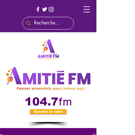
fm
104.7
Ecouter la radio