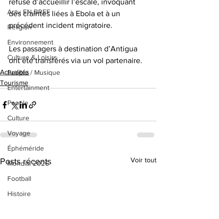
refusé d’accueillir l’escale, invoquant 
Actu EN BREF
des craintes liées à Ebola et à un 
précédent incident migratoire. 
Religion
Environnement
Les passagers à destination d’Antigua 
Culture & Loisirs
ont été transférés via un vol partenaire.
Actualités
People / Musique
Tourisme
Entertainment
People
Culture
Voyage
Éphéméride
Voir tout
Posts récents
Mondial 2026
Football
Histoire