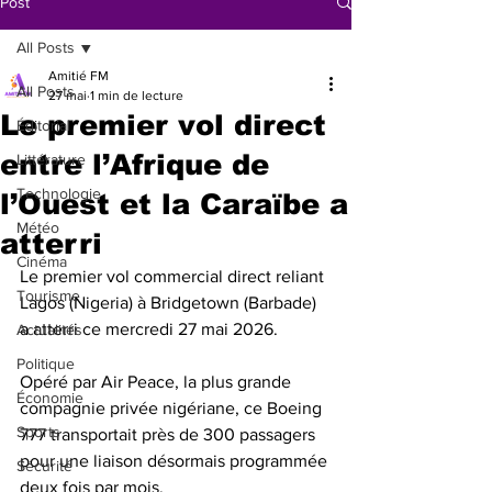
Post
All Posts
Amitié FM
All Posts
27 mai
1 min de lecture
Le premier vol direct
Éditorial
entre l’Afrique de
Littérature
Technologie
l’Ouest et la Caraïbe a
Météo
atterri
Cinéma
Le premier vol commercial direct reliant 
Tourisme
Lagos (Nigeria) à Bridgetown (Barbade) 
a atterri ce mercredi 27 mai 2026. 
Actualités
Politique
Opéré par Air Peace, la plus grande 
Économie
compagnie privée nigériane, ce Boeing 
Sports
777 transportait près de 300 passagers 
pour une liaison désormais programmée 
Sécurité
deux fois par mois.