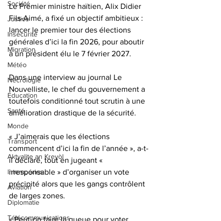
Société
Le Premier ministre haïtien, Alix Didier 
Fils-Aimé, a fixé un objectif ambitieux : 
Justice
lancer le premier tour des élections 
Insécurité
générales d’ici la fin 2026, pour aboutir 
Migration
à un président élu le 7 février 2027. 
Météo
Dans une interview au journal Le 
Nécrologie
Nouvelliste, le chef du gouvernement a 
Éducation
toutefois conditionné tout scrutin à une 
Santé
amélioration drastique de la sécurité.
Monde
« J’aimerais que les élections 
Transport
commencent d’ici la fin de l’année », a-t-
Aktyalite an Kreyòl
il déclaré, tout en jugeant « 
irresponsable » d’organiser un vote 
Intempéries
précipité alors que les gangs contrôlent 
Aviation
de larges zones. 
Diplomatie
Télécommunications
« Peut-on faire la queue pour voter 