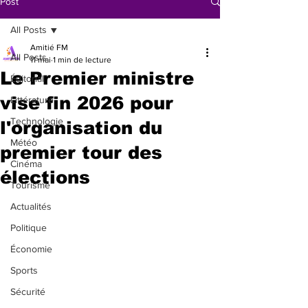
Post
All Posts
Amitié FM
All Posts
11 mai
1 min de lecture
Le Premier ministre
Éditorial
vise fin 2026 pour
Littérature
Technologie
l'organisation du
Météo
premier tour des
Cinéma
élections
Tourisme
Actualités
Politique
Économie
Sports
Sécurité