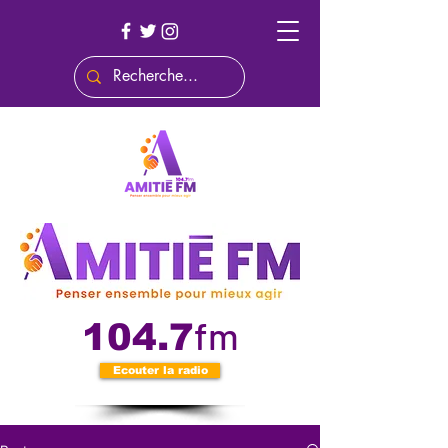
fm
104.7
Ecouter la radio