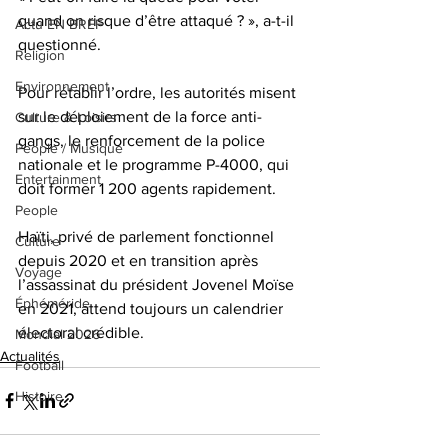
quand on risque d’être attaqué ? », a-t-il 
Actu EN BREF
questionné.
Religion
Environnement
Pour rétablir l’ordre, les autorités misent 
sur le déploiement de la force anti-
Culture & Loisirs
gangs, le renforcement de la police 
People / Musique
nationale et le programme P-4000, qui 
Entertainment
doit former 1 200 agents rapidement. 
People
Haïti, privé de parlement fonctionnel 
Culture
depuis 2020 et en transition après 
Voyage
l’assassinat du président Jovenel Moïse 
Éphéméride
en 2021, attend toujours un calendrier 
électoral crédible.
Mondial 2026
Actualités
Football
Histoire