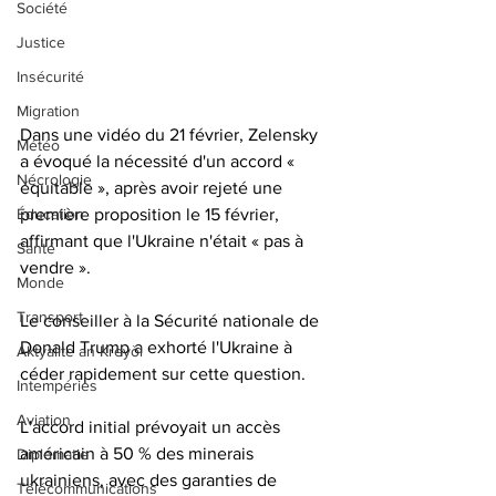
Société
Justice
Insécurité
Migration
Dans une vidéo du 21 février, Zelensky 
Météo
a évoqué la nécessité d'un accord « 
Nécrologie
équitable », après avoir rejeté une 
première proposition le 15 février, 
Éducation
affirmant que l'Ukraine n'était « pas à 
Santé
vendre ». 
Monde
Transport
Le conseiller à la Sécurité nationale de 
Donald Trump a exhorté l'Ukraine à 
Aktyalite an Kreyòl
céder rapidement sur cette question. 
Intempéries
Aviation
L'accord initial prévoyait un accès 
américain à 50 % des minerais 
Diplomatie
ukrainiens, avec des garanties de 
Télécommunications