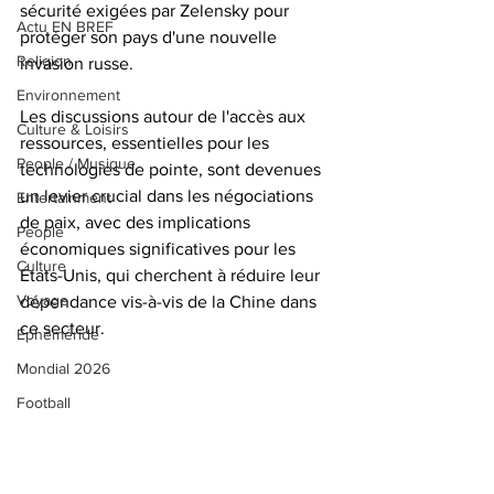
sécurité exigées par Zelensky pour 
Actu EN BREF
protéger son pays d'une nouvelle 
Religion
invasion russe. 
Environnement
Les discussions autour de l'accès aux 
Culture & Loisirs
ressources, essentielles pour les 
People / Musique
technologies de pointe, sont devenues 
un levier crucial dans les négociations 
Entertainment
de paix, avec des implications 
People
économiques significatives pour les 
Culture
États-Unis, qui cherchent à réduire leur 
Voyage
dépendance vis-à-vis de la Chine dans 
ce secteur.
Éphéméride
Mondial 2026
Football