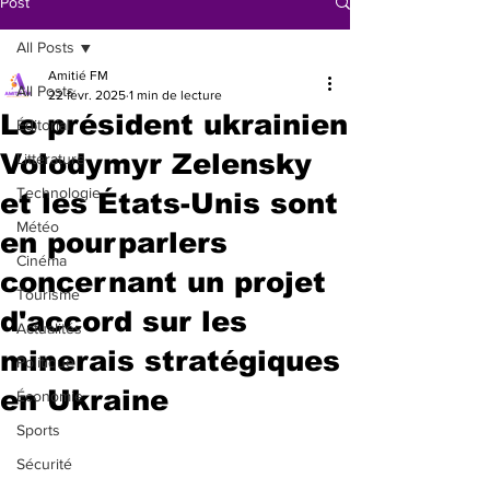
Post
All Posts
Amitié FM
All Posts
22 févr. 2025
1 min de lecture
Le président ukrainien
Éditorial
Volodymyr Zelensky
Littérature
Technologie
et les États-Unis sont
Météo
en pourparlers
Cinéma
concernant un projet
Tourisme
d'accord sur les
Actualités
minerais stratégiques
Politique
en Ukraine
Économie
Sports
Sécurité