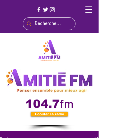
fm
104.7
Ecouter la radio