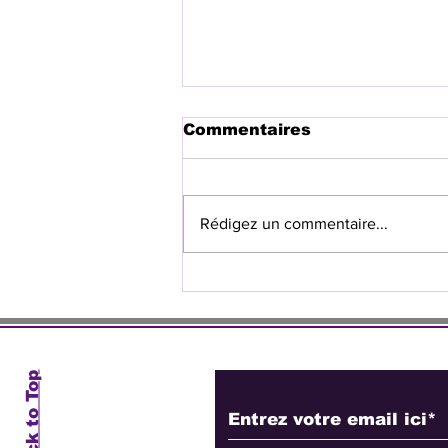
Commentaires
Rédigez un commentaire...
Le lourd héritage
imposé à Haïti
Abonnez-vous à no
Back to Top