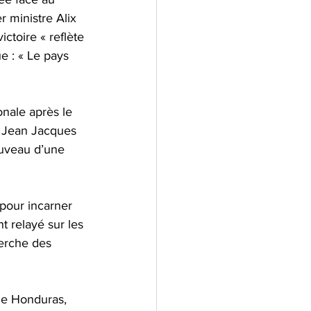
 ministre Alix 
ctoire « reflète 
e : « Le pays 
nale après le 
y Jean Jacques 
ouveau d’une 
 pour incarner 
t relayé sur les 
herche des 
 le Honduras, 