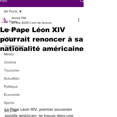
Post
All Posts
Amitié FM
All Posts
27 mai 2025
1 min de lecture
Le Pape Léon XIV
Éditorial
pourrait renoncer à sa
Littérature
Technologie
nationalité américaine
Météo
Cinéma
Tourisme
Actualités
Politique
Économie
Sports
Le Pape Léon XIV, premier souverain 
Sécurité
pontife américain, se trouve dans une 