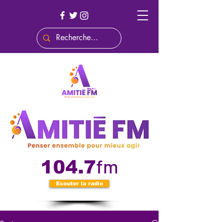
fm
104.7
Ecouter la radio