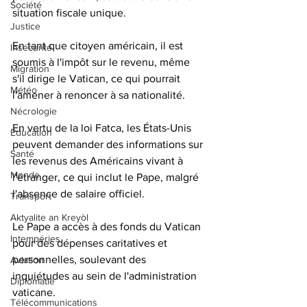
Société
situation fiscale unique. 
Justice
En tant que citoyen américain, il est 
Insécurité
soumis à l'impôt sur le revenu, même 
Migration
s'il dirige le Vatican, ce qui pourrait 
Météo
l'amener à renoncer à sa nationalité. 
Nécrologie
En vertu de la loi Fatca, les États-Unis 
Éducation
peuvent demander des informations sur 
Santé
les revenus des Américains vivant à 
Monde
l'étranger, ce qui inclut le Pape, malgré 
l'absence de salaire officiel. 
Transport
Aktyalite an Kreyòl
Le Pape a accès à des fonds du Vatican 
Intempéries
pour des dépenses caritatives et 
personnelles, soulevant des 
Aviation
inquiétudes au sein de l'administration 
Diplomatie
vaticane. 
Télécommunications