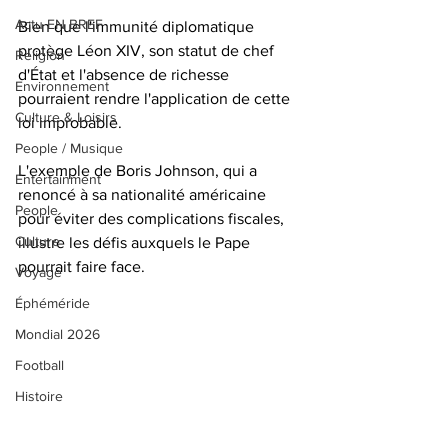
Actu EN BREF
Bien que l'immunité diplomatique 
protège Léon XIV, son statut de chef 
Religion
d'État et l'absence de richesse 
Environnement
pourraient rendre l'application de cette 
Culture & Loisirs
loi improbable. 
People / Musique
L'exemple de Boris Johnson, qui a 
Entertainment
renoncé à sa nationalité américaine 
People
pour éviter des complications fiscales, 
Culture
illustre les défis auxquels le Pape 
pourrait faire face.
Voyage
Éphéméride
Mondial 2026
Football
Histoire