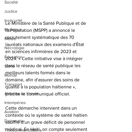
Société
Justice
Insécurité
Le Ministère de la Santé Publique et de 
Migration
la Population (MSPP) a annoncé le 
recrutement systématique des 70 
Météo
lauréats nationaux des examens d'État 
Nécrologie
en sciences infirmières de 2023 et 
Éducation
2024. « Cette initiative vise à intégrer 
dans le réseau de santé publique les 
Santé
meilleurs talents formés dans le 
Monde
domaine, afin d'assurer des soins de 
Transport
qualité à la population haïtienne », 
Aktyalite an Kreyòl
précise le communiqué officiel.
Intempéries
Cette démarche intervient dans un 
Aviation
contexte où le système de santé haïtien 
Diplomatie
souffre d'un grave déficit de personnel 
médical. En Haïti, on compte seulement 
Télécommunications