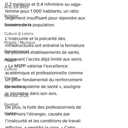
0,2 médecin et 0,4 infirmière ou sage-
Actu EN BREF
femme pour 1 000 habitants, un ratio 
Religion
largement insuffisant pour répondre aux 
Environnement
besoins de la population.
Culture & Loisirs
L’insécurité et la précarité des 
People / Musique
infrastructures ont entraîné la fermeture 
Entertainment
de plusieurs établissements de santé, 
aggravant l’accès déjà limité aux soins. 
People
« Le MSPP valorise l’excellence 
Culture
académique et professionnelle comme 
Voyage
un pilier fondamental du renforcement 
de notre système de santé », souligne 
Éphéméride
le ministère dans son avis.
Mondial 2026
Football
De plus, la fuite des professionnels de 
Histoire
santé vers l’étranger, causée par 
l’insécurité et les conditions de travail 
difficiles, a amplifié la crise. « Cette 