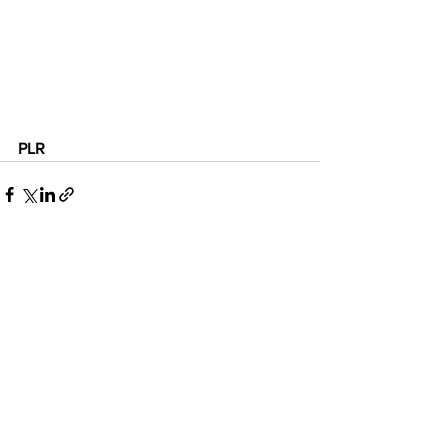
PLR
Voir tout
Posts récents