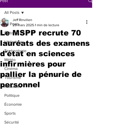
Post
All Posts
Jeff Rinvilien
All Posts
29 mars 2025
1 min de lecture
Le MSPP recrute 70
Éditorial
lauréats des examens
Littérature
Technologie
d'état en sciences
Météo
infirmières pour
Cinéma
pallier la pénurie de
Tourisme
personnel
Actualités
Politique
Économie
Sports
Sécurité