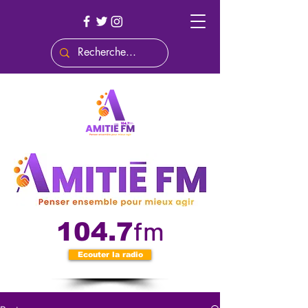
fm
104.7
Ecouter la radio