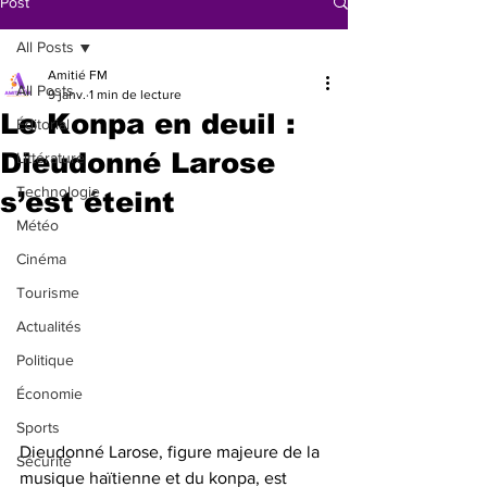
Post
All Posts
Amitié FM
All Posts
9 janv.
1 min de lecture
Le Konpa en deuil :
Éditorial
Dieudonné Larose
Littérature
Technologie
s’est éteint
Météo
Cinéma
Tourisme
Actualités
Politique
Économie
Sports
Dieudonné Larose, figure majeure de la 
Sécurité
musique haïtienne et du konpa, est 