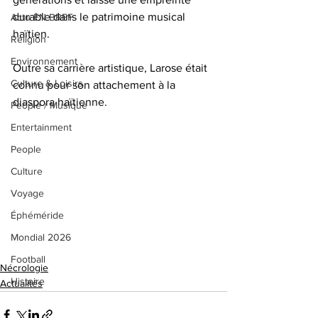
durable dans le patrimoine musical 
Actu EN BREF
haïtien.  
Religion
Environnement
Outre sa carrière artistique, Larose était 
Culture & Loisirs
connu pour son attachement à la 
diaspora haïtienne.
People / Musique
Entertainment
People
Culture
Voyage
Éphéméride
Mondial 2026
Football
Nécrologie
Histoire
Actualités