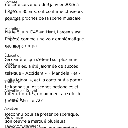
Société
décédé ce vendredi 9 janvier 2026 à 
Justice
l’âge de 80 ans, ont confirmé plusieurs 
sources proches de la scène musicale.   
Insécurité
Migration
Né le 5 juin 1945 en Haïti, Larose s’est 
Météo
imposé comme une voix emblématique 
du genre konpa.
Nécrologie
Éducation
Sa carrière, qui s’étend sur plusieurs 
Santé
décennies, a été jalonnée de succès 
tels que « Accident », « Mandela » et « 
Monde
Jolie Minou », et il a contribué à porter 
Transport
le konpa sur les scènes nationales et 
Aktyalite an Kreyòl
internationales, notamment au sein du 
Intempéries
groupe Missile 727.   
Aviation
Reconnu pour sa présence scénique, 
Diplomatie
son œuvre a marqué plusieurs 
Télécommunications
générations et laisse une empreinte 