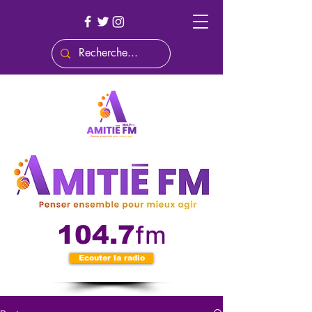
fm
104.7
Ecouter la radio